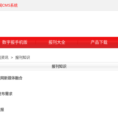
闻CMS系统
数字报手机版
报刊大全
产品下载
刊资讯
>
报刊知识
报刊知识
联网新媒体融合
发布需求
读报