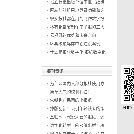
设立报纸出版单位审批（纸媒
网站加注册用户登录功能和文
很多报社都在用的制作数字报
私有化部署制作电子报的五大
云报纸的优势和未来方向
区县级融媒体中心建设案例
什么是报业数字化 报纸数字化
报刊资讯
为什么国内大部分报社使用方
简单大气的校刊刊名！
宋朝也有民间的小报纸
扫描关
排版创新：吸引年轻读者的策
互联网时代没人看的报纸，还
数字化转型下的报纸出版：机
坚持读杂志长大的孩子，会有