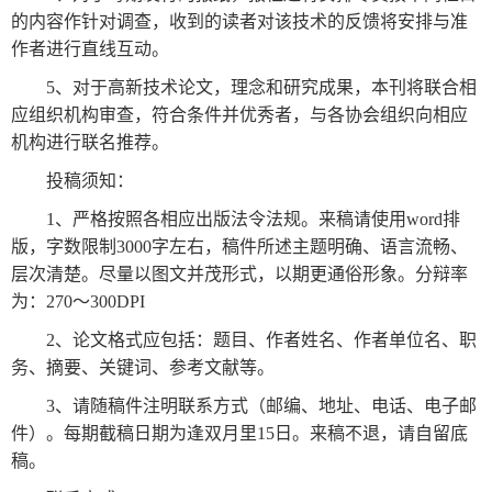
的内容作针对调查，收到的读者对该技术的反馈将安排与准
关
作者进行直线互动。
于
5、对于高新技术论文，理念和研究成果，本刊将联合相
应组织机构审查，符合条件并优秀者，与各协会组织向相应
我
机构进行联名推荐。
们
投稿须知：
联
付
服
开
1、严格按照各相应出版法令法规。来稿请使用word排
系
款
务
发
版，字数限制3000字左右，稿件所述主题明确、语言流畅、
我
方
承
工
层次清楚。尽量以图文并茂形式，以期更通俗形象。分辩率
们
式
诺
具
为：270～300DPI
2、论文格式应包括：题目、作者姓名、作者单位名、职
务、摘要、关键词、参考文献等。
阅
3、请随稿件注明联系方式（邮编、地址、电话、电子邮
速
件）。每期截稿日期为逢双月里15日。来稿不退，请自留底
CMS
稿。