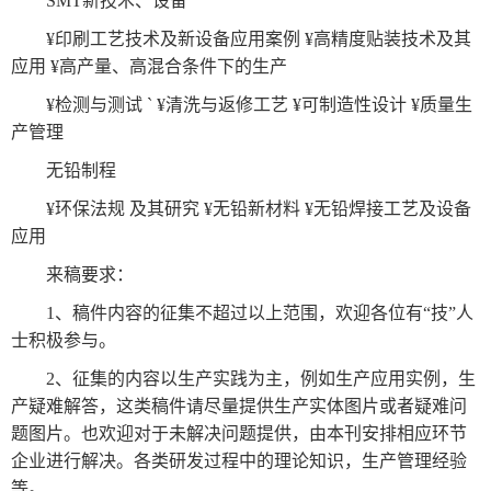
SMT新技术、设备
数
¥印刷工艺技术及新设备应用案例 ¥高精度贴装技术及其
字
应用 ¥高产量、高混合条件下的生产
报
¥检测与测试 ` ¥清洗与返修工艺 ¥可制造性设计 ¥质量生
服
产管理
务
无铅制程
产
升
常
如
¥环保法规 及其研究 ¥无铅新材料 ¥无铅焊接工艺及设备
品
级
见
何
应用
下
日
问
购
来稿要求：
载
志
题
买
1、稿件内容的征集不超过以上范围，欢迎各位有“技”人
士积极参与。
报
2、征集的内容以生产实践为主，例如生产应用实例，生
刊
产疑难解答，这类稿件请尽量提供生产实体图片或者疑难问
题图片。也欢迎对于未解决问题提供，由本刊安排相应环节
大
企业进行解决。各类研发过程中的理论知识，生产管理经验
全
等。