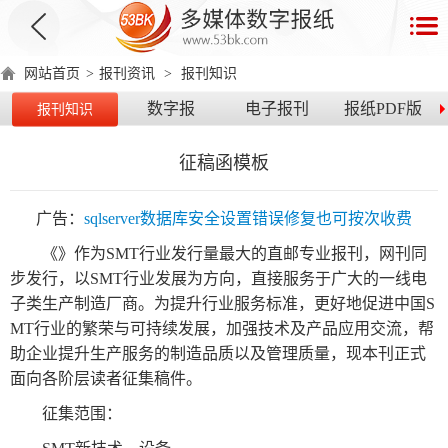
首
页
网站首页
>
报刊资讯
>
报刊知识
数
数字报
电子报刊
报纸PDF版
报刊知识
字
报
征稿函模板
产
品
广告：
sqlserver数据库安全设置错误修复也可按次收费
《》作为SMT行业发行量最大的直邮专业报刊，网刊同
数
数
在
步发行，以SMT行业发展为方向，直接服务于广大的一线电
字
字
线
子类生产制造厂商。为提升行业服务标准，更好地促进中国S
产
产
产
环
著
产
报
报
演
MT行业的繁荣与可持续发展，加强技术及产品应用交流，帮
品
品
品
境
作
品
助企业提升生产服务的制造品质以及管理质量，现本刊正式
电
手
示
介
优
分
要
权
价
面向各阶层读者征集稿件。
绍
势
类
求
证
格
脑
机
征集范围：
版
版