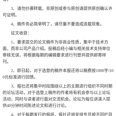
3、请勿抄袭转载，非原创或参与原创请提供原创确认许
报
在
订
可证明。
刊
线
阅
大
看
价
4、稿件务必简单明了，请尽量不要造成连载现象。
全
报
格
征文收获：
1、要求提交的论文稿件为非商业性质，集中于技术方
面，而非公司产品介绍。投稿后经小编与相关技术支持单位
报
审核无误，将根据每期的编辑要求进行刊登并提供邮寄样
刊
刊。
知
2、即日起，对于选登的稿件本报还将以稿费按1000字/10
识
0元标准进行回馈。
3、报社还将集中时段围绕以上的主题进行组织不同时期
报
传
的论坛活动，对于选登上稿件的作者将有机会参与以上论坛
刊
媒
活动，同时与读者进行面对交流机会。论坛为每位讲演人提
技
新
供40分钟时间陈述论文和进行讨论。
术
闻
4、对于每期发行的报纸，报社还将安排专员按不同栏目