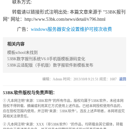
联系方式:
新
个
闻
人
转载请以链接形式注明出处: 本篇文章来源于 "53BK报刊
网" 网址：
http://www.53bk.com/news/detail/v796.html
内
博
容
客
广告：
windows服务器安全设置维护可按次收费
管
系
理
统
相关内容
系
模板school未找到
53BK数字报刊系统V6.0手机版模板源码变化
统
53BK云适配版（手机版）数字报软件新模板发布
编辑：Admin 时间：2013/10/8 9:21:51 阅览：1687
返回
53BK软件版权与免责声明：
① 凡本网注明“来源：53BK软件”的所有作品，版权均属于53BK软件，未经本网
授权不得转载、摘编或利用其它方式使用上述作品。已经本网授权使用作品的，
应在授权范围内使用，并注明“来源：53BK软件”。违反上述声明者，本网将追究
其相关法律责任。
② 凡本网注明“来源：XXX（非53BK软件）”的作品，均转载自其它媒体，转载