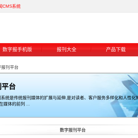
闻CMS系统
数字报手机版
报刊大全
产品下载
字报刊平台
刊平台
报刊系统是传统报刊媒体的扩展与延伸,是对读者、客户服务多样化和人性化
媒体的前列 ...
数字报刊平台