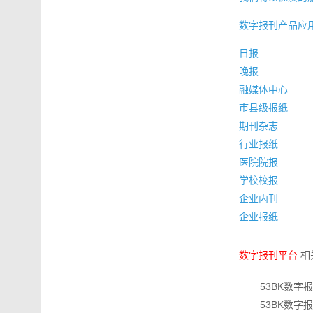
数字报刊产品应
日报
晚报
融媒体中心
市县级报纸
期刊杂志
行业报纸
医院院报
学校校报
企业内刊
企业报纸
数字报刊平台
相
53BK数字
53BK数字