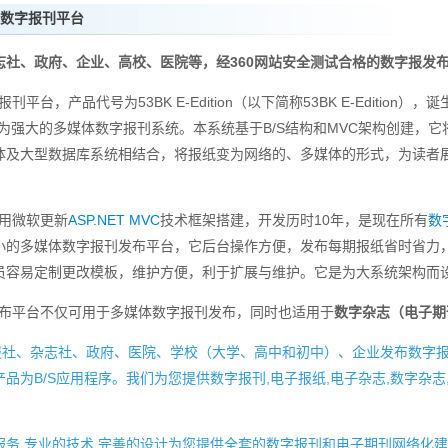
体数字报刊平台
志社、政府、企业、高校、医院等，经360网站安全测试合格的数字报发
刊平台，产品代号为53BK E-Edition（以下简称53BK E-Edition），
术中更为强大的多媒体数字报刊系统。本系统基于B/S结构和MVC架构创建，
体及大型数据库系统相结合，将报纸变为网络的、多媒体的形式，为读者
统用微软更新
ASP.NET MVC
技术框架搭建，开发历时10年，是现在所有
数
小的多媒体数字报刊发布平台，它后台操作方便，发布每期报纸省时省力
员容易定制更改模板，维护方便，利于扩展与维护。它是为大系统架构而
刊发布平台不仅可用于多媒体数字报刊发布，同时也适用于
数字杂志（电子期
报社、杂志社、政府、医院、学校（大学、高中和初中）、企业发布数字
品为B/S应用程序。我们为您提供数字报刊,电子报纸,电子杂志,数字杂志
服务,专业的技术,完善的设计为您提供全套的数字报刊和电子期刊网络化