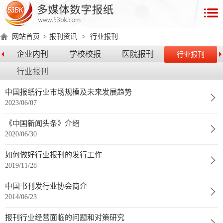
首
页
网站首页
>
报刊资讯
>
行业报刊
数
企业内刊
学校校报
医院报刊
行业报刊
字
行业报刊
报
产
中国报纸行业市场规模及未来发展趋势
2023/06/07
品
《中国新闻头条》介绍
数
数
在
2020/06/30
字
字
线
产
产
产
环
著
产
如何做好行业报刊的发行工作
报
报
演
2019/11/28
品
品
品
境
作
品
电
手
示
介
优
分
要
权
价
中国书刊发行业协会简介
绍
势
类
求
证
格
脑
机
2014/06/23
版
版
报刊行业经营面临的问题和对策研究