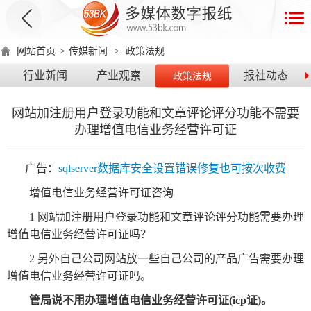
首
页
网站首页
>
传媒新闻
>
政策法规
数
行业新闻
产业观察
报社动态
政策法规
字
报
网站加注册用户登录功能和文章评论评分功能不需要
产
办理增值电信业务经营许可证
品
广告：
sqlserver数据库安全设置错误修复也可按次收费
数
数
在
增值电信业务经营许可证
咨询
字
字
线
产
产
产
环
著
产
1 网站加注册用户登录功能和文章评论评分功能需要办理
报
报
演
品
品
品
境
作
品
增值电信业务经营许可证吗？
电
手
示
介
优
分
要
权
价
2 另外自己公司网站放一些自己公司的产品广告需要办理
绍
势
类
求
证
格
脑
机
增值电信业务经营许可证吗。
版
版
管局说不用办理增值电信业务经营许可证(
icp证
)。