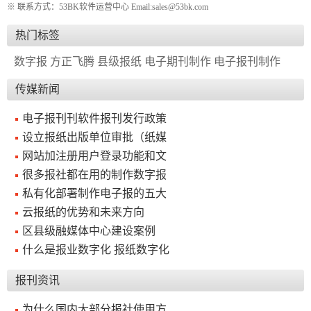
※ 联系方式：53BK软件运营中心 Email:sales@53bk.com
报
在
订
热门标签
刊
线
阅
数字报
方正飞腾
县级报纸
电子期刊制作
电子报刊制作
大
看
价
全
报
格
传媒新闻
电子报刊刊软件报刊发行政策
报
设立报纸出版单位审批（纸媒
刊
网站加注册用户登录功能和文
很多报社都在用的制作数字报
知
私有化部署制作电子报的五大
识
云报纸的优势和未来方向
区县级融媒体中心建设案例
报
传
什么是报业数字化 报纸数字化
刊
媒
技
新
报刊资讯
术
闻
为什么国内大部分报社使用方