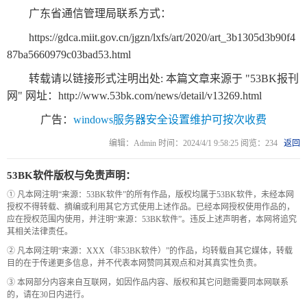
数
广东省通信管理局联系方式：
字
https://gdca.miit.gov.cn/jgzn/lxfs/art/2020/art_3b1305d3b90f4
报
87ba5660979c03bad53.html
服
转载请以链接形式注明出处: 本篇文章来源于 "53BK报刊
务
网" 网址：
http://www.53bk.com/news/detail/v13269.html
广告：
windows服务器安全设置维护可按次收费
产
升
常
如
编辑：Admin 时间：2024/4/1 9:58:25 阅览：234
返回
品
级
见
何
下
日
问
购
53BK软件版权与免责声明：
载
志
题
买
① 凡本网注明“来源：53BK软件”的所有作品，版权均属于53BK软件，未经本网
授权不得转载、摘编或利用其它方式使用上述作品。已经本网授权使用作品的，
应在授权范围内使用，并注明“来源：53BK软件”。违反上述声明者，本网将追究
报
其相关法律责任。
② 凡本网注明“来源：XXX（非53BK软件）”的作品，均转载自其它媒体，转载
刊
目的在于传递更多信息，并不代表本网赞同其观点和对其真实性负责。
大
③ 本网部分内容来自互联网，如因作品内容、版权和其它问题需要同本网联系
的，请在30日内进行。
全