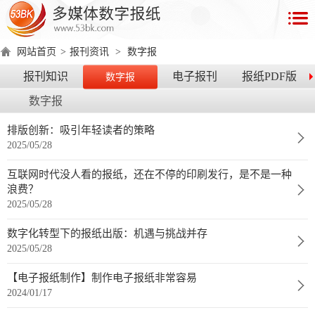
首
页
网站首页
>
报刊资讯
>
数字报
数
报刊知识
电子报刊
报纸PDF版
数字报
字
数字报
报
产
排版创新：吸引年轻读者的策略
2025/05/28
品
互联网时代没人看的报纸，还在不停的印刷发行，是不是一种
数
数
在
浪费？
2025/05/28
字
字
线
产
产
产
环
著
产
报
报
演
数字化转型下的报纸出版：机遇与挑战并存
品
品
品
境
作
品
2025/05/28
电
手
示
介
优
分
要
权
价
绍
势
类
求
证
格
脑
机
【电子报纸制作】制作电子报纸非常容易
2024/01/17
版
版