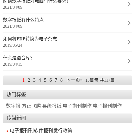
阅读数字报纸对电脑有什么要求？
2021/04/09
报
在
订
刊
线
阅
数字报纸有什么特点
2021/04/09
大
看
价
全
报
格
如何将PDF转换为电子杂志
2019/05/24
报
什么是语音库？
2019/04/15
刊
知
1
2
3
4
5
6
7
8
下一页»
15篇⁄页 共117篇
识
热门标签
报
传
数字报
方正飞腾
县级报纸
电子期刊制作
电子报刊制作
刊
媒
传媒新闻
技
新
术
闻
电子报刊刊软件报刊发行政策