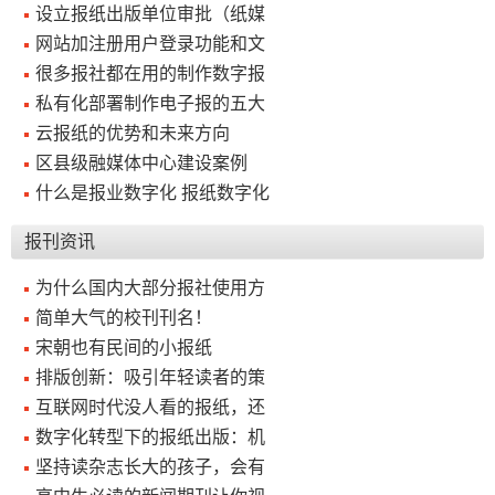
设立报纸出版单位审批（纸媒
网站加注册用户登录功能和文
关
很多报社都在用的制作数字报
于
私有化部署制作电子报的五大
我
云报纸的优势和未来方向
们
区县级融媒体中心建设案例
什么是报业数字化 报纸数字化
联
付
服
开
系
款
务
发
报刊资讯
我
方
承
工
为什么国内大部分报社使用方
们
式
诺
具
简单大气的校刊刊名！
宋朝也有民间的小报纸
排版创新：吸引年轻读者的策
阅
互联网时代没人看的报纸，还
速
数字化转型下的报纸出版：机
CMS
坚持读杂志长大的孩子，会有