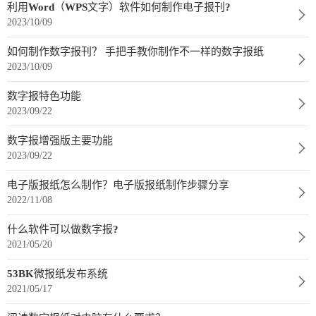
数
利用Word（WPS文字）软件如何制作电子报刊?
2023/10/09
字
报
如何制作数字报刊？ 手把手教你制作不一样的数字报纸
2023/10/09
服
务
数字报特色功能
2023/09/22
产
升
常
如
数字报增强版主要功能
品
级
见
何
2023/09/22
下
日
问
购
电子版报纸怎么制作？电子版报纸制作步骤分享
载
志
题
买
2022/11/08
什么软件可以做数字报?
报
2021/05/20
刊
53BK微报纸发布系统
大
2021/05/17
全