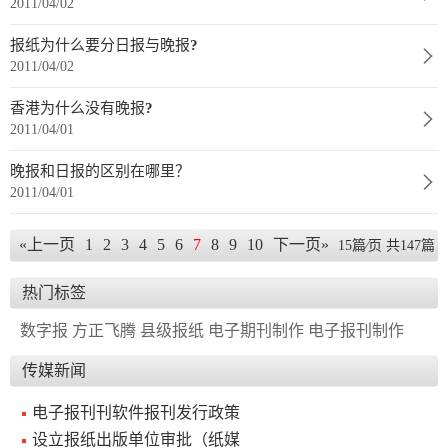
2011/04/02
报
在
订
报纸为什么要分日报与晚报?
刊
线
阅
2011/04/02
大
看
价
香港为什么没有晚报?
全
报
格
2011/04/01
晚报和日报的区别在哪里？
报
2011/04/01
刊
«上一页
1
2
3
4
5
6
7
8
9
10
下一页»
15篇⁄页 共147篇
知
识
热门标签
数字报
方正飞腾
县级报纸
电子期刊制作
电子报刊制作
报
传
刊
媒
传媒新闻
技
新
电子报刊刊软件报刊发行政策
术
闻
设立报纸出版单位审批（纸媒