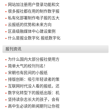
网站加注册用户登录功能和文
关
很多报社都在用的制作数字报
私有化部署制作电子报的五大
于
云报纸的优势和未来方向
我
区县级融媒体中心建设案例
们
什么是报业数字化 报纸数字化
联
付
服
开
报刊资讯
系
款
务
发
为什么国内大部分报社使用方
我
方
承
工
简单大气的校刊刊名！
们
式
诺
具
宋朝也有民间的小报纸
排版创新：吸引年轻读者的策
阅
互联网时代没人看的报纸，还
数字化转型下的报纸出版：机
速
坚持读杂志长大的孩子，会有
CMS
高中生必读的新闻期刊让你视