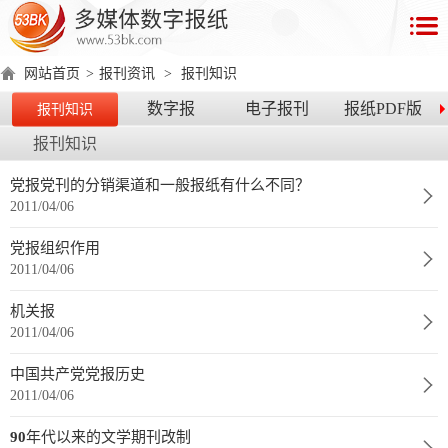
首
页
网站首页
>
报刊资讯
>
报刊知识
数
数字报
电子报刊
报纸PDF版
报刊知识
字
报刊知识
报
产
党报党刊的分销渠道和一般报纸有什么不同？
2011/04/06
品
党报组织作用
数
数
在
2011/04/06
字
字
线
产
产
产
环
著
产
机关报
报
报
演
2011/04/06
品
品
品
境
作
品
电
手
示
介
优
分
要
权
价
中国共产党党报历史
绍
势
类
求
证
格
脑
机
2011/04/06
版
版
90年代以来的文学期刊改制