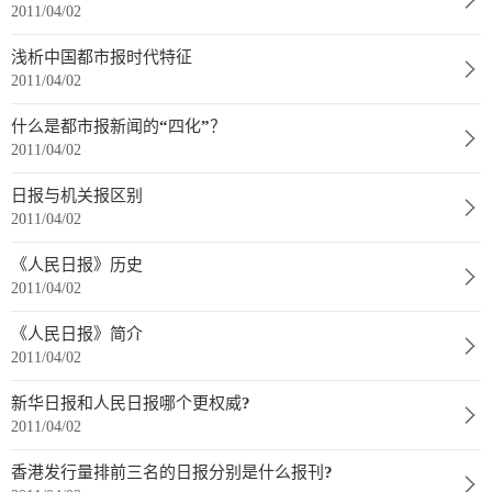
数
2011/04/02
字
浅析中国都市报时代特征
报
2011/04/02
服
什么是都市报新闻的“四化”？
务
2011/04/02
日报与机关报区别
产
升
常
如
2011/04/02
品
级
见
何
下
日
问
购
《人民日报》历史
2011/04/02
载
志
题
买
《人民日报》简介
2011/04/02
报
新华日报和人民日报哪个更权威?
刊
2011/04/02
大
香港发行量排前三名的日报分别是什么报刊?
全