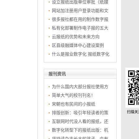
设立报纸出版单位审批（纸媒
网站加注册用户登录功能和文
很多报社都在用的制作数字报
私有化部署制作电子报的五大
云报纸的优势和未来方向
区县级融媒体中心建设案例
什么是报业数字化 报纸数字化
报刊资讯
为什么国内大部分报社使用方
简单大气的校刊刊名！
宋朝也有民间的小报纸
扫描关
排版创新：吸引年轻读者的策
互联网时代没人看的报纸，还
数字化转型下的报纸出版：机
坚持读杂志长大的孩子，会有