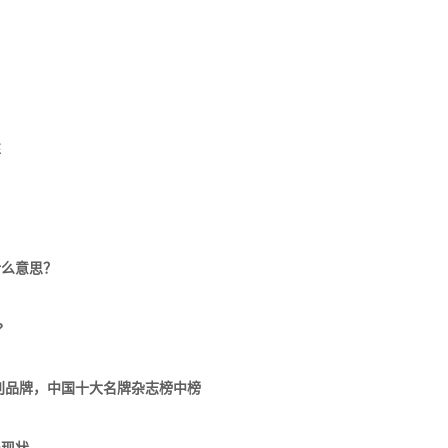
性
什么意思？
?
期刊品牌，中国十大名牌杂志榜中榜