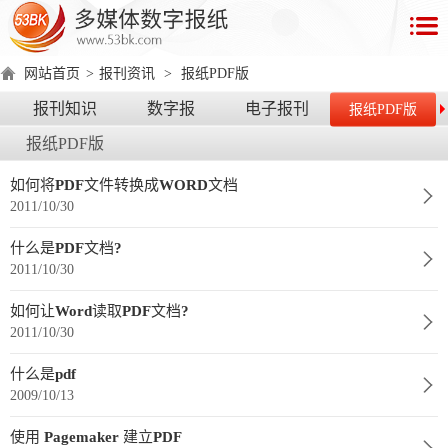
首
页
网站首页
>
报刊资讯
>
报纸PDF版
数
报刊知识
数字报
电子报刊
报纸PDF版
字
报纸PDF版
报
产
如何将PDF文件转换成WORD文档
2011/10/30
品
什么是PDF文档?
数
数
在
2011/10/30
字
字
线
产
产
产
环
著
产
如何让Word读取PDF文档?
报
报
演
2011/10/30
品
品
品
境
作
品
电
手
示
介
优
分
要
权
价
什么是pdf
绍
势
类
求
证
格
脑
机
2009/10/13
版
版
使用 Pagemaker 建立PDF