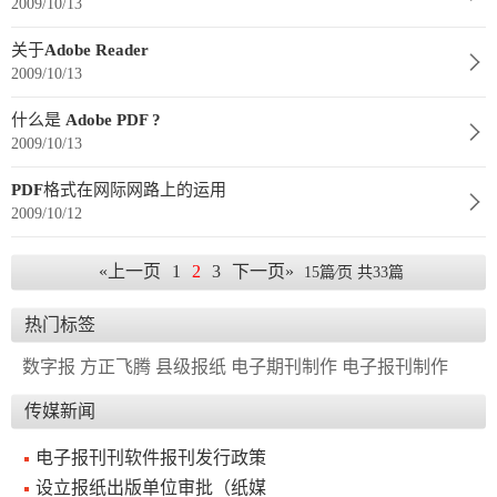
2009/10/13
报
在
订
关于Adobe Reader
刊
线
阅
2009/10/13
大
看
价
什么是 Adobe PDF ?
全
报
格
2009/10/13
PDF格式在网际网路上的运用
报
2009/10/12
刊
«上一页
1
2
3
下一页»
15篇⁄页 共33篇
知
识
热门标签
数字报
方正飞腾
县级报纸
电子期刊制作
电子报刊制作
报
传
刊
媒
传媒新闻
技
新
电子报刊刊软件报刊发行政策
术
闻
设立报纸出版单位审批（纸媒