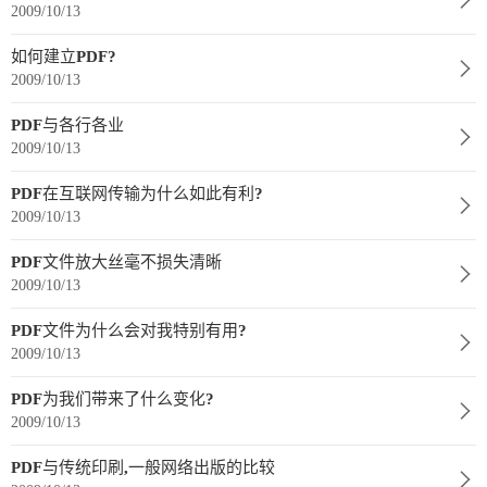
数
2009/10/13
字
如何建立PDF?
报
2009/10/13
服
PDF与各行各业
务
2009/10/13
PDF在互联网传输为什么如此有利?
产
升
常
如
2009/10/13
品
级
见
何
下
日
问
购
PDF文件放大丝毫不损失清晰
2009/10/13
载
志
题
买
PDF文件为什么会对我特别有用?
2009/10/13
报
PDF为我们带来了什么变化?
刊
2009/10/13
大
PDF与传统印刷,一般网络出版的比较
全