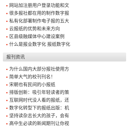
网站加注册用户登录功能和文
关
很多报社都在用的制作数字报
私有化部署制作电子报的五大
于
云报纸的优势和未来方向
我
区县级融媒体中心建设案例
们
什么是报业数字化 报纸数字化
联
付
服
开
报刊资讯
系
款
务
发
为什么国内大部分报社使用方
我
方
承
工
简单大气的校刊刊名！
们
式
诺
具
宋朝也有民间的小报纸
排版创新：吸引年轻读者的策
阅
互联网时代没人看的报纸，还
数字化转型下的报纸出版：机
速
坚持读杂志长大的孩子，会有
CMS
高中生必读的新闻期刊让你视