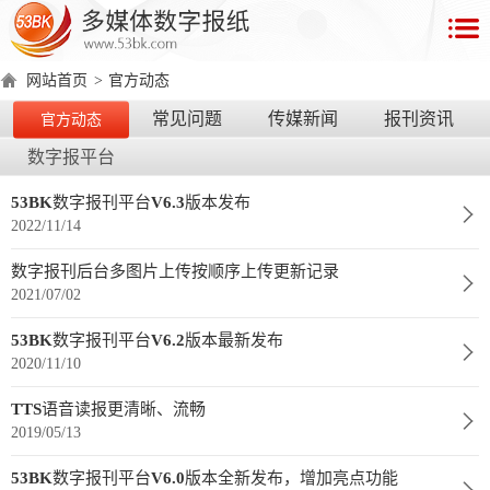
首
页
网站首页
>
官方动态
数
常见问题
传媒新闻
报刊资讯
官方动态
字
数字报平台
报
产
53BK数字报刊平台V6.3版本发布
2022/11/14
品
数字报刊后台多图片上传按顺序上传更新记录
数
数
在
2021/07/02
字
字
线
产
产
产
环
著
产
53BK数字报刊平台V6.2版本最新发布
报
报
演
2020/11/10
品
品
品
境
作
品
电
手
示
介
优
分
要
权
价
TTS语音读报更清晰、流畅
绍
势
类
求
证
格
脑
机
2019/05/13
版
版
53BK数字报刊平台V6.0版本全新发布，增加亮点功能