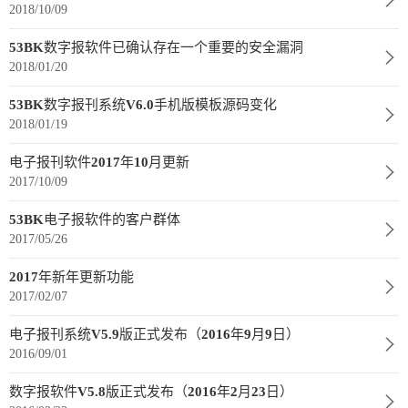
数
2018/10/09
字
53BK数字报软件已确认存在一个重要的安全漏洞
报
2018/01/20
服
53BK数字报刊系统V6.0手机版模板源码变化
务
2018/01/19
电子报刊软件2017年10月更新
产
升
常
如
2017/10/09
品
级
见
何
下
日
问
购
53BK电子报软件的客户群体
2017/05/26
载
志
题
买
2017年新年更新功能
2017/02/07
报
电子报刊系统V5.9版正式发布（2016年9月9日）
刊
2016/09/01
大
数字报软件V5.8版正式发布（2016年2月23日）
全