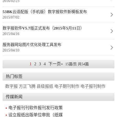
2016/02/23
报
在
订
53BK云适配版（手机版）数字报软件新模板发布
刊
线
阅
2015/07/02
大
看
价
数字报软件V5.7版正式发布（2015年5月11日）
全
报
格
2015/04/16
服务器网站图片优化处理工具发布
报
2015/04/10
刊
1
2
3
4
下一页»
15篇⁄页 共54篇
知
识
热门标签
数字报
方正飞腾
县级报纸
电子期刊制作
电子报刊制作
报
传
刊
媒
传媒新闻
技
新
电子报刊刊软件报刊发行政策
术
闻
设立报纸出版单位审批（纸媒