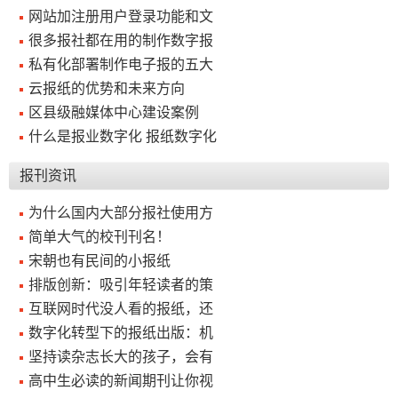
网站加注册用户登录功能和文
关
很多报社都在用的制作数字报
私有化部署制作电子报的五大
于
云报纸的优势和未来方向
我
区县级融媒体中心建设案例
们
什么是报业数字化 报纸数字化
联
付
服
开
报刊资讯
系
款
务
发
为什么国内大部分报社使用方
我
方
承
工
简单大气的校刊刊名！
们
式
诺
具
宋朝也有民间的小报纸
排版创新：吸引年轻读者的策
阅
互联网时代没人看的报纸，还
数字化转型下的报纸出版：机
速
坚持读杂志长大的孩子，会有
CMS
高中生必读的新闻期刊让你视