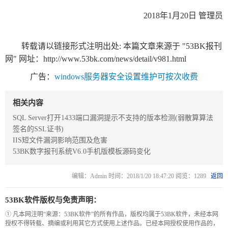
数
2018年1月20日 管理员
字
报
转载请以链接形式注明出处: 本篇文章来源于 "53BK报刊
服
网" 网址：
http://www.53bk.com/news/detail/v981.html
务
广告：
windows服务器安全设置维护可按次收费
产
升
常
如
相关内容
品
级
见
何
SQL Server打开1433端口漏洞提示不支持的版本检测(弱散算算法
下
日
问
购
签名的SSL证书)
载
志
题
买
IIS短文件漏洞影响范围及危害
53BK数字报刊系统V6.0手机版模板源码变化
报
编辑：Admin 时间：2018/1/20 18:47:20 阅览：1289
返回
刊
53BK软件版权与免责声明：
大
① 凡本网注明“来源：53BK软件”的所有作品，版权均属于53BK软件，未经本网
全
授权不得转载、摘编或利用其它方式使用上述作品。已经本网授权使用作品的，