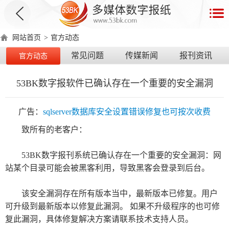
首
页
网站首页
>
官方动态
数
常见问题
传媒新闻
报刊资讯
官方动态
字
报
53BK数字报软件已确认存在一个重要的安全漏洞
产
品
广告：
sqlserver数据库安全设置错误修复也可按次收费
致所有的老客户：
数
数
在
字
字
线
53BK
数字报刊系统
已确认存在一个重要的安全
漏洞
：网
产
产
产
环
著
产
报
报
演
站某个目录可能会被黑客利用，导致黑客会登录到后台。
品
品
品
境
作
品
电
手
示
介
优
分
要
权
价
该安全漏洞存在所有版本当中，最新版本已修复。用户
绍
势
类
求
证
格
脑
机
可升级到最新版本以修复此漏洞。 如果不升级程序的也可修
版
版
复此漏洞，具体修复解决方案请联系技术支持人员。