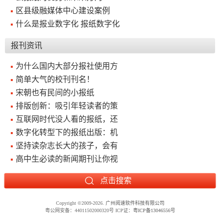
区县级融媒体中心建设案例
关
什么是报业数字化 报纸数字化
于
报刊资讯
我
为什么国内大部分报社使用方
们
简单大气的校刊刊名！
宋朝也有民间的小报纸
联
付
服
开
排版创新：吸引年轻读者的策
系
款
务
发
互联网时代没人看的报纸，还
我
方
承
工
数字化转型下的报纸出版：机
们
式
诺
具
坚持读杂志长大的孩子，会有
高中生必读的新闻期刊让你视
阅
速
CMS
Copyright
©
2009-2026.
广州阅速软件科技有限公司
粤公网安备：44011502000320号 ICP证：
粤ICP备13046556号