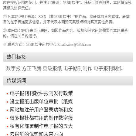
应在授权范围内使用，并注明“来源：53BK软件”。违反上述声明者，本网将追究
其相关法律责任。
报
在
订
② 凡本网注明“来源：XXX（非53BK软件）”的作品，均转载自其它媒体，转载
刊
线
阅
目的在于传递更多信息，并不代表本网赞同其观点和对其真实性负责。
大
看
价
③ 本网部分内容来自互联网，如因作品内容、版权和其它问题需要同本网联系
全
报
格
的，请在30日内进行。
※ 联系方式：53BK软件运营中心 Email:sales@53bk.com
热门标签
报
刊
数字报
方正飞腾
县级报纸
电子期刊制作
电子报刊制作
知
传媒新闻
识
电子报刊刊软件报刊发行政策
设立报纸出版单位审批（纸媒
报
传
网站加注册用户登录功能和文
刊
媒
很多报社都在用的制作数字报
技
新
私有化部署制作电子报的五大
术
闻
云报纸的优势和未来方向