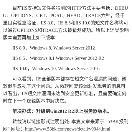
目前IIS支持短文件名猜测的HTTP方法主要包括：DEBU
报
在
订
G、OPTIONS、GET、POST、HEAD、TRACE六种，经千
刊
线
阅
里目实验室验证，IIS 8.0、IIS 8.5和IIS 10.0的短文件名称均可
大
看
价
以通过OPTIONS和TRACE方法被猜测成功。所以上述受影响
全
报
格
版本需要再加上如下版本：
IIS 8.0，Windows 8, Windows Server 2012
报
IIS 8.5，Windows 8.1,Windows Server 2012 R2
刊
IIS 10.0，Windows 10, Windows Server 2016
知
可以看到，IIS全部版本都存在短文件名泄漏的问题，微
识
软似乎忽视了这个问题。从微软回复该漏洞发现者的消息可
以看出，IIS短文件漏洞未达到安全更新标准，且需要确定何
报
传
时在下一个逻辑版本中解决它。
刊
媒
解决办法：升级到win2012 R2以上服务器版本。
技
新
转载请以链接形式注明出处: 本篇文章来源于 "53BK报刊
术
闻
网" 网址：
http://www.53bk.com/news/detail/v9044.html