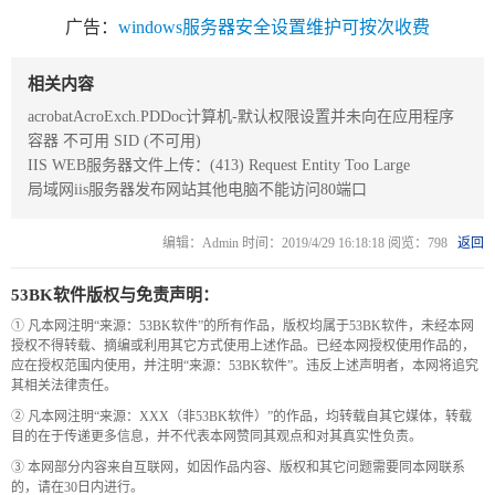
广告：
windows服务器安全设置维护可按次收费
关
于
相关内容
acrobatAcroExch.PDDoc计算机-默认权限设置并未向在应用程序
我
容器 不可用 SID (不可用)
们
IIS WEB服务器文件上传：(413) Request Entity Too Large
局域网iis服务器发布网站其他电脑不能访问80端口
联
付
服
开
系
款
务
发
编辑：Admin 时间：2019/4/29 16:18:18 阅览：798
返回
我
方
承
工
53BK软件版权与免责声明：
们
式
诺
具
① 凡本网注明“来源：53BK软件”的所有作品，版权均属于53BK软件，未经本网
授权不得转载、摘编或利用其它方式使用上述作品。已经本网授权使用作品的，
应在授权范围内使用，并注明“来源：53BK软件”。违反上述声明者，本网将追究
阅
其相关法律责任。
速
② 凡本网注明“来源：XXX（非53BK软件）”的作品，均转载自其它媒体，转载
目的在于传递更多信息，并不代表本网赞同其观点和对其真实性负责。
CMS
③ 本网部分内容来自互联网，如因作品内容、版权和其它问题需要同本网联系
的，请在30日内进行。