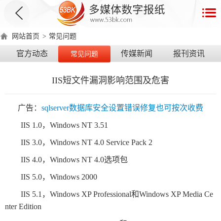
首
页
网站首页
>
常见问题
数
官方动态
传媒新闻
报刊资讯
常见问题
字
报
IIS短文件漏洞影响范围及危害
产
品
广告：
sqlserver数据库安全设置错误修复也可按次收费
IIS
1.0，Windows NT 3.51
数
数
在
IIS 3.0，Windows NT 4.0 Service Pack 2
字
字
线
产
产
产
环
著
产
IIS 4.0，Windows NT 4.0选项包
报
报
演
品
品
品
境
作
品
电
手
示
IIS 5.0，Windows 2000
介
优
分
要
权
价
绍
势
类
求
证
格
脑
机
IIS 5.1，Windows XP Professional和Windows XP Media Ce
nter Edition
版
版