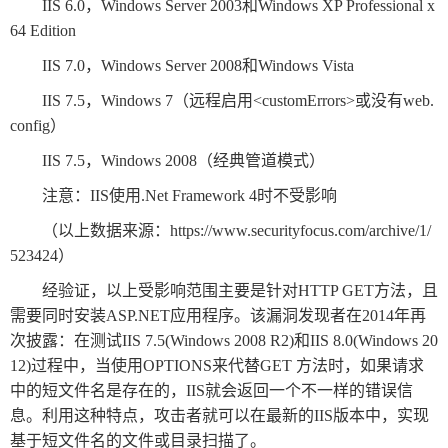
数
IIS 6.0，Windows Server 2003和Windows XP Professional x
64 Edition
字
IIS 7.0，Windows Server 2008和Windows Vista
报
服
IIS 7.5，Windows 7（远程启用<customErrors>或没有web.
config）
务
IIS 7.5，Windows 2008（经典管道模式）
产
升
常
如
注意：IIS使用.Net Framework 4时不受影响
品
级
见
何
（以上数据来源：https://www.securityfocus.com/archive/1/
下
日
问
购
523424）
载
志
题
买
经验证，以上受影响范围主要是针对HTTP GET方法，且
需要同时安装ASP.NET应用程序。该漏洞发现者在2014年再
报
次披露：在测试IIS 7.5(Windows 2008 R2)和IIS 8.0(Windows 20
12)过程中，当使用OPTIONS来代替GET 方法时，如果请求
刊
中的短文件名是存在的，IIS就会返回一个不一样的错误信
大
息。利用这种特点，攻击者就可以在最新的IIS版本中，实现
全
基于短文件名的文件或目录扫描了。