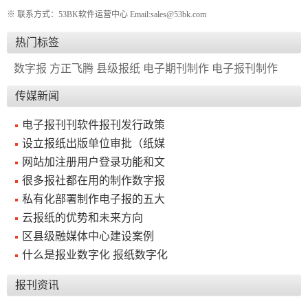
新
个
※ 联系方式：53BK软件运营中心 Email:sales@53bk.com
闻
人
热门标签
内
博
容
客
数字报
方正飞腾
县级报纸
电子期刊制作
电子报刊制作
管
系
传媒新闻
理
统
系
电子报刊刊软件报刊发行政策
统
设立报纸出版单位审批（纸媒
网站加注册用户登录功能和文
很多报社都在用的制作数字报
私有化部署制作电子报的五大
云报纸的优势和未来方向
区县级融媒体中心建设案例
什么是报业数字化 报纸数字化
报刊资讯