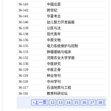
36-143
中国瓜菜
36-142
跨世纪
关
36-141
华夏考古
于
36-140
幼儿智力开发画报
我
36-139
公民与法
36-138
现代青年
们
36-136
中原文物
36-135
电力系统保护与控制
联
付
服
开
36-133
肿瘤基础与临床
系
款
务
发
36-132
河南农业大学学报
我
方
承
工
36-130
中医研究
们
式
诺
具
36-129
中医正骨
36-119
种业导刊
36-118
中州学刊
阅
36-117
石油地质与工程
速
36-116
教育科研论坛
CMS
«上一页
12
13
14
15
16
17
18
19