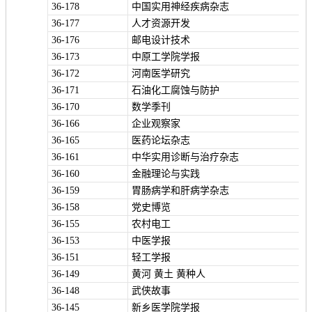
36-178
中国实用神经疾病杂志
36-177
人才资源开发
报
在
订
36-176
邮电设计技术
刊
线
阅
36-173
中原工学院学报
大
看
价
36-172
河南医学研究
全
报
格
36-171
石油化工腐蚀与防护
36-170
数学季刊
36-166
企业观察家
报
36-165
医药论坛杂志
刊
36-161
中华实用诊断与治疗杂志
36-160
金融理论与实践
知
36-159
胃肠病学和肝病学杂志
识
36-158
党史博览
36-155
农村电工
报
传
36-153
中医学报
刊
媒
36-151
轻工学报
技
新
36-149
黄河 黄土 黄种人
36-148
武侠故事
术
闻
36-145
新乡医学院学报