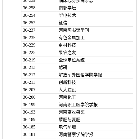
36-259
临床心身疾病杂志
数
36-258
南都学坛
字
36-254
华电技术
报
36-252
征信
36-237
河南图书馆学刊
服
36-235
有色金属加工
务
36-229
乡村科技
36-225
果农之友
产
升
常
如
36-219
全球定位系统
品
级
见
何
36-213
躬耕
下
日
问
购
36-212
解放军外国语学院学报
36-211
创新科技
载
志
题
买
36-207
人大建设
36-206
河南化工
报
36-199
河南职工医学院学报
36-193
河南畜牧兽医
刊
36-189
磷肥与复肥
大
36-185
电气防爆
全
36-181
河南警察学院学报