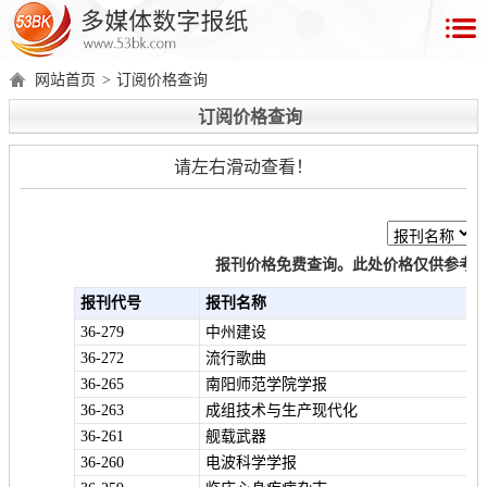
首
页
网站首页
>
订阅价格查询
数
订阅价格查询
字
报
请左右滑动查看！
产
品
报刊价格免费查询。此处价格仅供参考
数
数
在
报刊代号
报刊名称
字
字
线
36-279
中州建设
产
产
产
环
著
产
报
报
演
36-272
流行歌曲
品
品
品
境
作
品
36-265
南阳师范学院学报
电
手
示
介
优
分
要
权
价
36-263
成组技术与生产现代化
绍
势
类
求
证
格
脑
机
36-261
舰载武器
版
版
36-260
电波科学学报