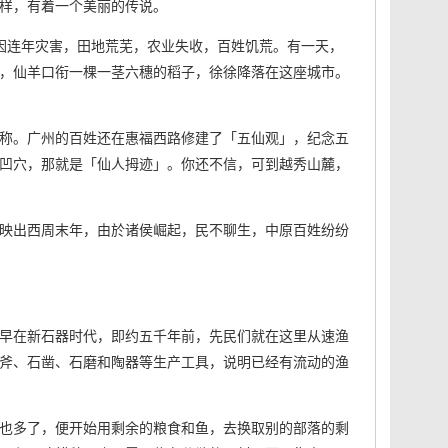
样，有着一个美丽的传说。
因连年灾害，田地荒芜，农业失收，百姓饥荒。有一天，
，仙羊口衔一棵一茎六穗的稻子，徐徐降落在这座城市。
称。广州的百姓还在惠福西路修建了「五仙观」，纪念五
凹穴，那就是「仙人拇迹」。你还不信，可到越秀山麓，
映出西周末年，由於诸侯崛起，民不聊生，中原百姓纷纷
早在新石器时代，即约五千年前，先民们就在这里从速渔
斧、石凿、石磨和陶器等生产工具，说明已经有流动的渔
也多了，便开始用剩余的粮食和鱼，去换取别的部落的剩