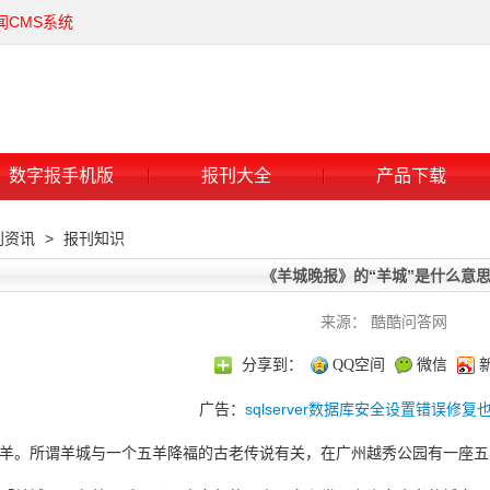
闻CMS系统
数字报手机版
报刊大全
产品下载
刊资讯
>
报刊知识
《羊城晚报》的“羊城”是什么意
来源： 酷酷问答网
分享到：
QQ空间
微信
广告：
sqlserver数据库安全设置错误修
羊。所谓
羊城
与一个五羊降福的古老传说有关，在广州越秀公园有一座五