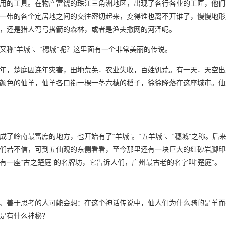
用的工具。在物产富饶的珠江三角洲地区，出现了各行各业的工匠，他们
一带的各个定居地之间的交往密切起来，变得谁也离不开谁了，慢慢地形
，还是猎人弯弓搭箭的森林，或者是渔夫撒网的河泽呢。
又称“羊城”、“穗城”呢？这里面有一个非常美丽的传说。
年，楚庭因连年灾害，田地荒芜．农业失收，百姓饥荒。有一天．天空出
颜色的仙羊，仙羊各口衔一棵一茎六穗的稻子，徐徐降落在这座城市。仙
成了岭南最富庶的地方，也开始有了“羊城”。“五羊城”、“穗城”之称。后
们若不信，可到五仙观的东侧看看，至今那里还有一块巨大的红砂岩脚印
有一座“古之楚庭”的名牌坊，它告诉人们，广州最古老的名字叫“楚庭”。
、善于思考的人可能会想：在这个神话传说中，仙人们为什么骑的是羊而
是有什么神秘？