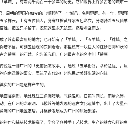
「羊城」，有着两千两百一十多年的历史。它和世界上许多古老的城市一
纪，周朝的楚国在如今的广州建造了一个城邑，名叫楚庭。有一年，楚庭
五朵祥云，上有五位仙人，身穿红橙黄绿紫五色彩衣，分别骑着五只仙羊
百姓，把五只羊留下，祝愿这里永无饥荒，然后腾空而去。
成了岭南最富庶的地方；也开始有了「羊城」、「五羊城」、「穗城」之
你若不信，可到五仙观的东侧看看，那里还有一块巨大的红砂石脚印状的
古之楚庭」的石碑，它告诉我们，广州最古老的名字叫「楚庭」。
传说是一则广州的「史前拓殖故事」，通过「五羊衔谷，萃於楚庭」，反
物向南迁徙的事实，表达了古代的广州先民对美好生活的向往。
眞实的广州是这样产生的。
地面临南海，地处珠江三角洲腹地，气候温和，日照时间长，雨量充沛。
动。在广州的龙眼洞、飞鹅岭等地发现的远古文化遗址中，出土了大量石
角洲的广州地区定居，并逐步发展成为广州的原始聚落。
的耕作和捕猎技术提高了，学会了各种手工艺技术，生产的粮食和打的鱼