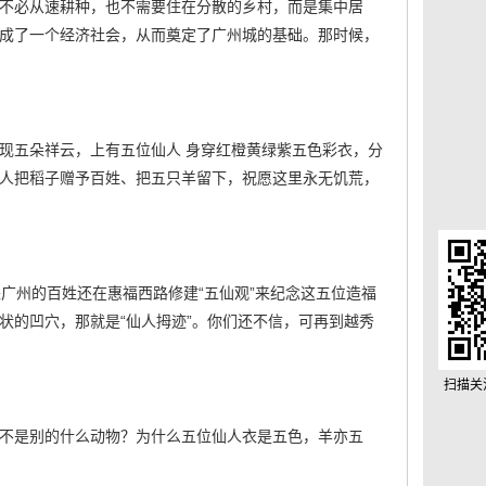
不必从速耕种，也不需要住在分散的乡村，而是集中居
成了一个经济社会，从而奠定了广州城的基础。那时候，
现五朵祥云，上有五位仙人 身穿红橙黄绿紫五色彩衣，分
人把稻子赠予百姓、把五只羊留下，祝愿这里永无饥荒，
来广州的百姓还在惠福西路修建“五仙观”来纪念这五位造福
状的凹穴，那就是“仙人拇迹”。你们还不信，可再到越秀
扫描关
不是别的什么动物？为什么五位仙人衣是五色，羊亦五