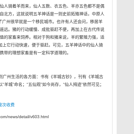
仙人骑着羊而来，仙人五数、衣五色、羊亦五色都不是偶
自北方，这就说明五羊神话是一则史前拓殖神话，中原人
了广州很早就是一个移民城市。也许有人还会问，移居羊
遥远。猪的行动缓慢、成批驱赶不便，再加上在古代传说
值的家畜来饲养。相对于狗和猪来说，羊的繁殖力强，适
。加上它行动快速，便于驱赶。可见，五羊神话中的仙人骑
携带的理想家畜是有一定科学道理的。
透到广州生活的各方面：书有《羊城古钞》，刊有《羊城古
“羊城”命名；“五仙观”如今尚存，“仙人拇迹”依然可见；
可按次收费
com/news/detail/v603.html