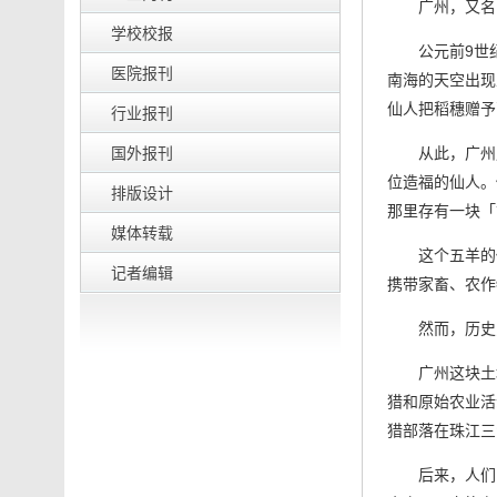
广州，又名
学校校报
公元前9世
医院报刊
南海的天空出现
仙人把稻穗赠予
行业报刊
国外报刊
从此，广州
位造福的仙人。
排版设计
那里存有一块「
媒体转载
这个五羊的
记者编辑
携带家畜、农作
然而，历史
广州这块土
猎和原始农业活
猎部落在珠江三
后来，人们