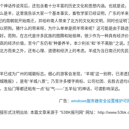
个神话传说背后，还包含着十分丰富的历史文化和思想内涵。也就是说，
么是羊，这里我告诉大家一个基本事实，畜牧学家已经证明，广东的羊来
纪的周朝就开始南迁，并给岭南人带来了北方的文化和文明，同时也证明
以把狗。猪什么的带来呀，为什么单单是把羊带来呢？这可能是由于路途
好。而狗，在古代是许多民族的图腾和始祖神，很少作为一种具有经济价
高的经济价值，至今广东仍有“种姜养羊，本少利长”和“羊不离胎’”之说
北方而来之外，还有心理、道德和经济上的考虑。羊成为当日南迁的先民
羊巳成为广州的城徽标志。细心的游客会发现，“羊城“这一别称，已渗
城晚报
》，是有“羊城八景”；乃至许多楼字商标、公司社团、名胜古迹均以
、五仙门等都还粘有一点“仙”气——“五羊仙”的神话，可谓影响深远。
广告：
windows服务器安全设置维护
形式注明出处: 本篇文章来源于 "53BK报刊网" 网址：
http://www.53bk.