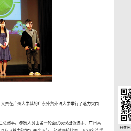
人大赛在广州大学城的广东外贸外语大学举行了魅力突围
场汇总赛事。参赛人员由第一轮面试表现出色选手、广州高
扫描关
》以及《魅力辩堂》两个环节。经过两轮比赛，从26名选手