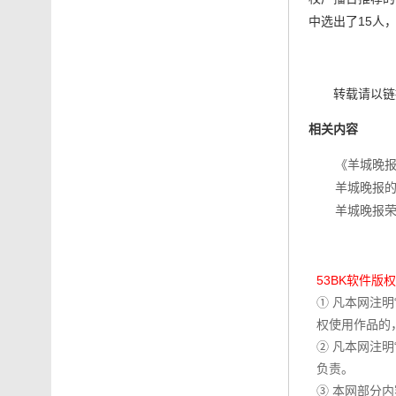
中选出了15人
转载请以链接
相关内容
《羊城晚报
羊城晚报
羊城晚报荣
53BK软件版
① 凡本网注
权使用作品的
② 凡本网注
负责。
③ 本网部分