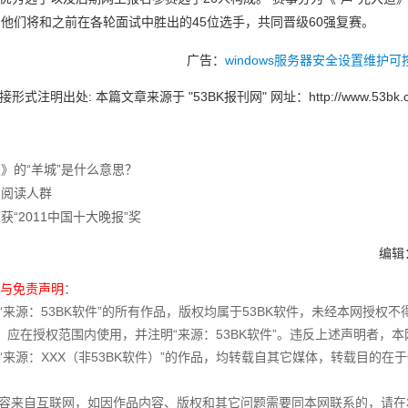
，他们将和之前在各轮面试中胜出的45位选手，共同晋级60强复赛。
广告：
windows服务器安全设置维护
形式注明出处: 本篇文章来源于 "53BK报刊网" 网址：
http://www.53bk.
》的“羊城”是什么意思？
的阅读人群
获“2011中国十大晚报”奖
编辑：
权与免责声明
：
明“来源：53BK软件”的所有作品，版权均属于53BK软件，未经本网授
，应在授权范围内使用，并注明“来源：53BK软件”。违反上述声明者，
明“来源：XXX（非53BK软件）”的作品，均转载自其它媒体，转载目的
内容来自互联网，如因作品内容、版权和其它问题需要同本网联系的，请在