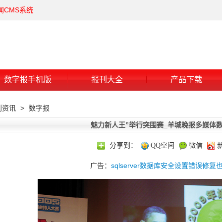
闻CMS系统
数字报手机版
报刊大全
产品下载
刊资讯
>
数字报
魅力新人王”举行突围赛_羊城晚报多媒体
分享到：
QQ空间
微信
广告：
sqlserver数据库安全设置错误修