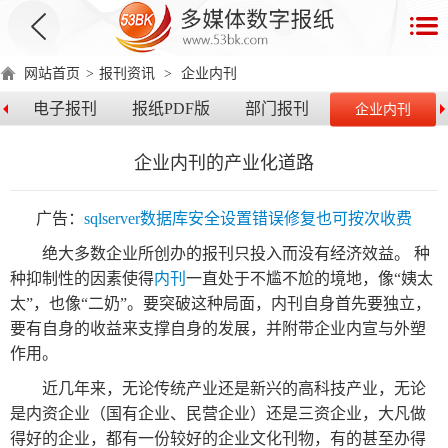
首
页
网站首页
>
报刊资讯
>
企业内刊
数
电子报刊
报纸PDF版
部门报刊
企业内刊
字
报
企业内刊的产业化道路
产
品
广告：
sqlserver数据库安全设置错误修复也可按次收费
绝大多数企业所创办的报刊只投入而没有经济效益。 种
数
数
在
种抑制性的因素使得
内刊
一直处于不尴不尬的境地，像“姨太
字
字
线
太”，也像“二奶”。要突破这种局面，内刊自身首先要独立，
产
产
产
环
著
产
报
报
演
要有自身的收益来支撑自身的发展，并附带企业内宣与外塑
品
品
品
境
作
品
作用。
电
手
示
介
优
分
要
权
价
绍
势
类
求
证
格
近几年来，无论传统产业还是新兴的高科技产业，无论
脑
机
是内资企业（国有企业、民营企业）还是三资企业，大凡做
版
版
得好的企业，都有一份较好的企业文化刊物，有的甚至办得