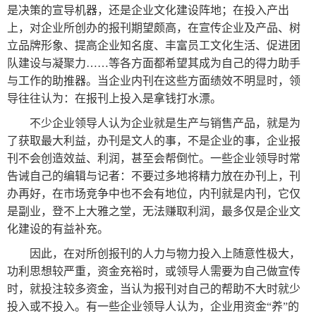
是决策的宣导机器，还是企业文化建设阵地；在投入产出
上，对企业所创办的报刊期望颇高，在宣传企业及产品、树
关
立品牌形象、提高企业知名度、丰富员工文化生活、促进团
于
队建设与凝聚力……等各方面都希望其成为自己的得力助手
我
与工作的助推器。当企业内刊在这些方面绩效不明显时，领
们
导往往认为：在报刊上投入是拿钱打水漂。
不少企业领导人认为企业就是生产与销售产品，就是为
联
付
服
开
了获取最大利益，办刊是文人的事，不是企业的事，企业报
系
款
务
发
刊不会创造效益、利润，甚至会帮倒忙。一些企业领导时常
我
方
承
工
告诫自己的编辑与记者：不要过多地将精力放在办刊上，刊
们
式
诺
具
办再好，在市场竞争中也不会有地位，内刊就是内刊，它仅
是副业，登不上大雅之堂，无法赚取利润，最多仅是企业文
化建设的有益补充。
阅
因此，在对所创报刊的人力与物力投入上随意性极大，
速
功利思想较严重，资金充裕时，或领导人需要为自己做宣传
CMS
时，就投注较多资金，当认为报刊对自己的帮助不大时就少
投入或不投入。有一些企业领导人认为，企业用资金“养”的