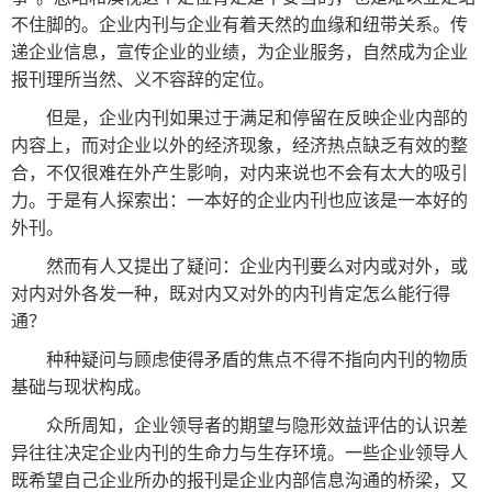
不住脚的。企业内刊与企业有着天然的血缘和纽带关系。传
报
在
订
递企业信息，宣传企业的业绩，为企业服务，自然成为企业
刊
线
阅
报刊理所当然、义不容辞的定位。
大
看
价
但是，企业内刊如果过于满足和停留在反映企业内部的
全
报
格
内容上，而对企业以外的经济现象，经济热点缺乏有效的整
合，不仅很难在外产生影响，对内来说也不会有太大的吸引
力。于是有人探索出：一本好的企业内刊也应该是一本好的
报
外刊。
刊
然而有人又提出了疑问：企业内刊要么对内或对外，或
知
对内对外各发一种，既对内又对外的内刊肯定怎么能行得
识
通？
种种疑问与顾虑使得矛盾的焦点不得不指向内刊的物质
报
传
基础与现状构成。
刊
媒
众所周知，企业领导者的期望与隐形效益评估的认识差
技
新
异往往决定企业内刊的生命力与生存环境。一些企业领导人
术
闻
既希望自己企业所办的报刊是企业内部信息沟通的桥梁，又