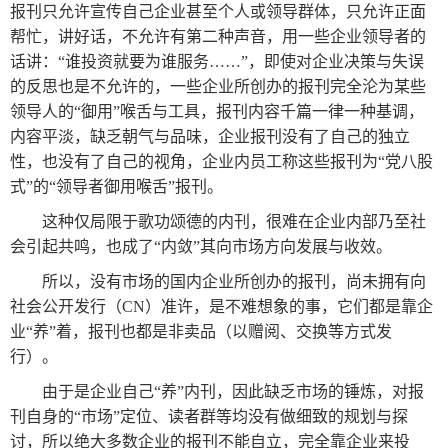
新
个
报刊只允许宣传自己企业甚至个人或领导群体，只允许正面
帮忙，讲好话，不允许有第二种声音，用一些企业领导者的
闻
人
话讲：“谁投资就要为谁服务……”，即使对企业决策与失误
内
博
的反思也是不允许的，一些企业所创办的报刊完全沦为某些
容
客
领导人的“御用”喉舌与工具，报刊内容千篇一律一种基调，
管
系
内容平淡，缺乏朝气与品味，企业报刊没有了自己的独立
理
统
性，也没有了自己的视角，企业内员工称这些报刊为“党八股
系
式”的“领导者御用喉舌”报刊。
统
这种仅局限于歌功颂德的内刊，很难在企业内部乃至社
会引起共鸣，也成了“内敛”其向市场方向发展与收效。
所以，没有市场的国内企业所创办的报刊，尚未拥有向
社会公开发行（CN）准许，是不难想象的事，它们都是靠企
业“养”着，报刊也都是非卖品（以赠阅、交换等方式发
行）。
由于是企业自己“养”内刊，因此缺乏市场的锤炼，对报
刊自身的“市场”定位、读者群等均没有做细致的规划与探
讨，所以绝大多数企业的报刊不能自立，完全靠企业来投