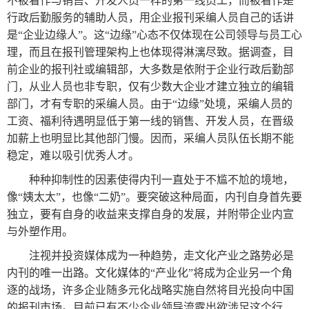
不被看作与销售、开发人员一样的第一线员工，而被看作是
行政后勤服务的辅助人员，用企业报刊采编人员自己的话讲
是“企业边缘人”。这“边缘”心态不仅体现在公司领导与员工心
理，而且在报刊管理架构上也体现得淋漓尽致。据调查，目
前企业的报刊社或编辑部，大多数是依附于企业行政后勤部
门，从业人员也非专职，仅有少数大企业才建立独立的编辑
部门，才有专职的采编人员。由于“边缘”处境，采编人员的
工资、福利待遇明显低于第一线的销售、开发人员，在晋级
加薪上也明显比其他部门慢。因而，采编人员队伍长期不能
稳定，难以吸引优秀人才。
种种抑制性的因素使得内刊一直处于不尴不尬的境地，
像“姨太太”，也像“二奶”。要突破这种局面，内刊自身首先要
独立，要有自身的收益来支撑自身的发展，并附带企业内宣
与外塑作用。
注视并投资媒体成为一种趋势，走文化产业之路势必是
内刊的唯一出路。文化媒体的“
产业化
”将成为企业另一个角
逐的战场，许多企业随多元化战略实施自然将目光投向中国
的报刊市场。目前已有不少企业领导流露出欲涉足这个行