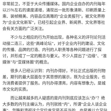
数
非常前卫，不亚于大众传播媒体。国内企业自办的内刊每年
字
以25％左右的速度递增，涌现出一批形象清新、印刷质量上
乘、装帧精美、内容品位高雅的“企业类报刊”。被文化界称
报
为“企业文化新军”，已经引起企业界、新闻界、文化界等社
服
会有关方面的广泛关注。
务
不少与之相应的行为开始出现，各种名义的评刊论刊活
动接二连三，这些“高峰论坛”，对于
企业内刊
的建设、文化
产
升
常
如
的传播、品牌的打造、内刊的人职责等各种问题进行了探
品
级
见
何
讨，并形成了一定的概念与要义。不少人提出了“边缘”、“准
下
日
问
购
媒体”与“亚媒体圈”的概念。
载
志
题
买
很多人已经认识到：内刊办得好，不比正式出版的刊物
差，期刊的最大层面在于其思想的展示，既为企业服务，也
为消费者提供了服务。内刊办得漂亮，内容有想象力，是城
报
市文化的实质。
刊
而让越来越多的人疑惑的是内刊到底应该怎么“办”？绝
大
大多数的内刊主编认为，内刊就姓“内”，所谓“企业人谈企业
全
事”。忽略和漠视这个定位肯定是不妥当的，也是难以立足站