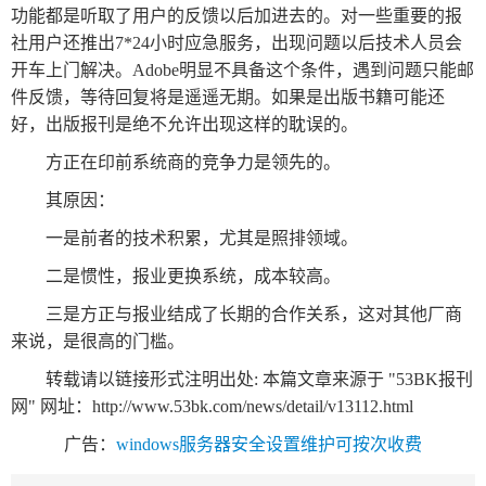
功能都是听取了用户的反馈以后加进去的。对一些重要的报
社用户还推出7*24小时应急服务，出现问题以后技术人员会
关
开车上门解决。Adobe明显不具备这个条件，遇到问题只能邮
于
件反馈，等待回复将是遥遥无期。如果是出版书籍可能还
我
好，出版报刊是绝不允许出现这样的耽误的。
们
方正在印前系统商的竞争力是领先的。
其原因：
联
付
服
开
系
款
务
发
一是前者的技术积累，尤其是照排领域。
我
方
承
工
二是惯性，报业更换系统，成本较高。
们
式
诺
具
三是方正与报业结成了长期的合作关系，这对其他厂商
来说，是很高的门槛。
阅
转载请以链接形式注明出处: 本篇文章来源于 "53BK报刊
网" 网址：
http://www.53bk.com/news/detail/v13112.html
速
CMS
广告：
windows服务器安全设置维护可按次收费