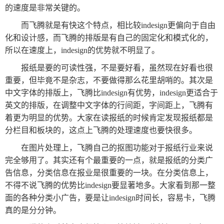
数
的速度是非常关键的。
字
而飞腾就是有快这个特点，相比较indesign更偏向于自由
报
化和设计感，而飞腾的排版是有自己的固定化和模式化的，
服
所以在速度上，indesign的优势就不明显了。
务
报纸是要的可读性强，不是要好看，虽然现在好看也很
重要，但毕竟不是杂志，不要做得那么花里胡哨的。其次是
产
升
常
如
中文字体的排版上，飞腾比indesign有优势，indesign更适合于
英文的排版，在调整中文字体的行间距，字间距上，飞腾有
品
级
见
何
着更为明显的优势。大家在读报纸的时候肯定发现报纸都是
下
日
问
购
分栏目和板块的，这点上飞腾的处理速度也要快很多。
载
志
题
买
在图片处理上，飞腾自己的抠图功能对于报纸行业来说
完全够用了。其实还有个最重要的一点，就是报纸的分类广
报
告信息，分类信息在报业是很重要的一块。在分类信息上，
刊
不得不说飞腾的优势比indesign要显著地多。大家看到那一整
面的各种分类小广告，要是让indesign时间长，容易卡，飞腾
大
真的是分分钟。
全