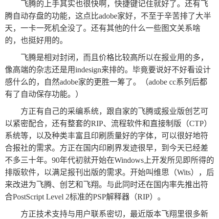
飞腾的上手其实也很快啊，快捷键记住就好了。还有飞
腾自动存盘的功能，这点比adobe家好，不至于辛苦排了大半
报
在
订
天，一卡一死机全没了。还有其他的什么一些图文关系啥
刊
线
阅
的，也挺好用的。
大
看
价
飞腾是相对封闭，而且价格比较高所以在报业用的多，
全
报
格
像高端的杂志还是用indesign来排的。毕竟要说好不好看设计
感什么的，自然adobe家的更胜一筹了。（adobe cc系列后都
报
有了自动保存功能。）
刊
方正有自己的采编系统，跟自家的飞腾或报业版创艺可
以紧密配合，还有整套的RIP、流程软件和直接制版（CTP）
知
系统等，以及种类丰富且印刷质量好的字体，可以很好地符
识
合报社的需求。方正在国内印刷界发迹很早，到今天已经差
不多三十年。90年代初就开始在Windows上开发所见即所得的
报
传
排版软件，以满足报刊出版的需求。开始叫维思（Wits），后
刊
媒
来改进为飞腾、创艺和飞翔。与此同时还在国内率先推出符
技
新
合PostScript Level 2标准的PSP解释器（RIP）。
术
闻
方正技术支持与用户联系密切，最近版本飞翔里很多新