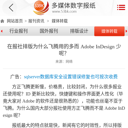
首
页
网站首页
>
报刊资讯
>
媒体转载
数
行业报刊
国外报刊
排版设计
媒体转载
字
报
在报社排版为什么飞腾用的多而 Adobe InDesign 少
产
呢？
品
来源：网络
数
数
在
广告：
sqlserver数据库安全设置错误修复也可按次收费
字
字
线
方正飞腾更新慢，价格贵，比较封闭，为什么很多报业
产
产
产
环
著
产
报
报
演
还使用呢？ID 更新比较快，快捷键和操作界面更人性化（毕
品
品
品
境
作
品
竟大家对 Adobe 的软件还是很熟悉的），功能也丝毫不亚于
电
手
示
介
优
分
要
权
价
飞腾。为什么国内大部分报社使用方正飞腾而不是 Adobe InD
绍
势
类
求
证
格
脑
机
esign 呢？
版
版
报纸
最大的特点就是快，新闻有它的时效性，所以
排版