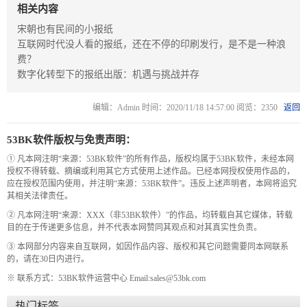
新
个
相关内容
闻
人
宋朝也有民间的小报纸
互联网时代没人看的报纸，还在不停的印刷发行，是不是一种浪
内
博
费？
容
客
数字化转型下的报纸出版：机遇与挑战并存
管
系
理
统
编辑：Admin 时间：2020/11/18 14:57:00 阅览：2350
返回
系
53BK软件版权与免责声明：
统
① 凡本网注明“来源：53BK软件”的所有作品，版权均属于53BK软件，未经本网
授权不得转载、摘编或利用其它方式使用上述作品。已经本网授权使用作品的，
应在授权范围内使用，并注明“来源：53BK软件”。违反上述声明者，本网将追究
其相关法律责任。
② 凡本网注明“来源：XXX（非53BK软件）”的作品，均转载自其它媒体，转载
目的在于传递更多信息，并不代表本网赞同其观点和对其真实性负责。
③ 本网部分内容来自互联网，如因作品内容、版权和其它问题需要同本网联系
的，请在30日内进行。
※ 联系方式：53BK软件运营中心 Email:sales@53bk.com
热门标签