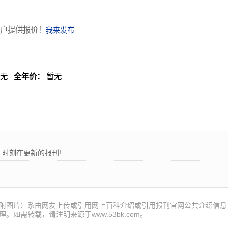
户提供报价！
我来发布
暂无
全年价：
暂无
时刻在更新的报刊! 53报刊大全为各位读者朋友提供最新的国内外报刊
附图片）系由网友上传或引用网上百科介绍或引用报刊官网公共介绍信息
。如需转载，请注明来源于www.53bk.com。