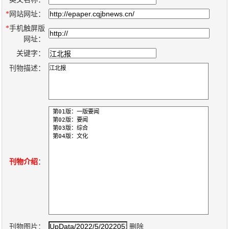
数
*
网站网址：
字
*
手机触屏版
报
网址：
服
关键字：
务
刊物描述：
产
升
常
如
品
级
见
何
下
日
问
购
载
志
题
买
刊物介绍
：
报
刊
大
全
刊物图片：
删除