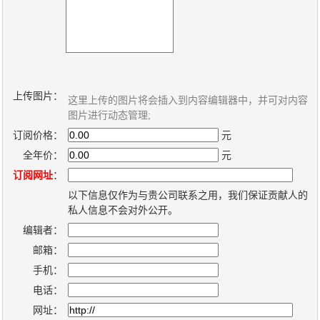
新
个
闻
人
内
博
容
客
管
系
上传图片：
这里上传的图片将会插入到内容编辑器中，并可对内容
理
统
图片进行动态管理;
系
订阅价格：
元
统
全年价：
元
订阅网址
：
以下信息仅作为与贵公司联系之用，我们保证贡献人的
私人信息不会对外公开。
编辑者：
邮箱：
手机：
电话：
网址：