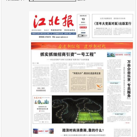
报
在
订
刊
线
阅
大
看
价
全
报
格
报
刊
知
识
报
传
刊
媒
技
新
术
闻