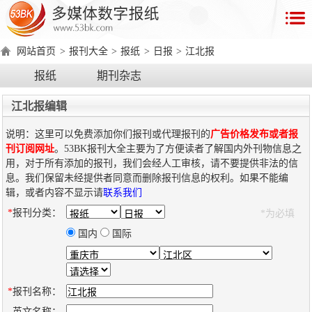
首
页
网站首页
>
报刊大全
>
报纸
>
日报
>
江北报
数
报纸
期刊杂志
字
报
江北报编辑
产
说明：这里可以免费添加你们报刊或代理报刊的
广告价格发布或者报
品
刊订阅网址
。53BK报刊大全主要为了方便读者了解国内外刊物信息之
用，对于所有添加的报刊，我们会经人工审核，请不要提供非法的信
息。我们保留未经提供者同意而删除报刊信息的权利。如果不能编
数
数
在
辑，或者内容不显示请
联系我们
字
字
线
*
报刊分类：
*为必填
产
产
产
环
著
产
报
报
演
品
品
品
境
作
品
国内
国际
电
手
示
介
优
分
要
权
价
绍
势
类
求
证
格
脑
机
*
报刊名称：
版
版
英文名称：