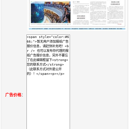
关
于
我
们
联
付
服
开
系
款
务
发
我
方
承
工
们
式
诺
具
广告价格
：
阅
速
CMS