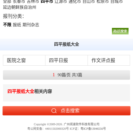
数
全部
长春市
吉林市
四平市
辽源市
通化市
白山市
松原市
白城市
延边朝鲜族自治州
字
报刊分类：
报
不限
报纸
期刊杂志
服
务
四平报纸大全
产
升
常
如
医院之窗
四平日报
作文评点报
品
级
见
何
下
日
问
购
1
90篇⁄页 共3篇
载
志
题
买
四平报纸大全
相关内容
报
刊
大
Copyright
©
2009-2026.
广州阅速软件科技有限公司
全
粤公网安备：44011502000320号 ICP证：
粤ICP备13046556号