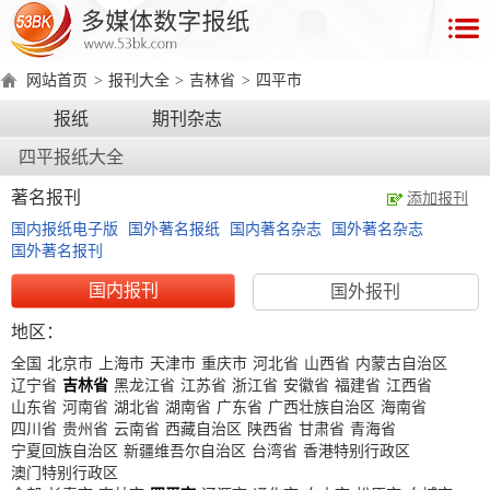
首
页
网站首页
>
报刊大全
>
吉林省
>
四平市
数
报纸
期刊杂志
字
四平报纸大全
报
产
著名报刊
添加报刊
品
国内报纸电子版
国外著名报纸
国内著名杂志
国外著名杂志
国外著名报刊
数
数
在
国内报刊
国外报刊
字
字
线
地区：
产
产
产
环
著
产
报
报
演
全国
北京市
上海市
天津市
重庆市
河北省
山西省
内蒙古自治区
品
品
品
境
作
品
辽宁省
吉林省
黑龙江省
江苏省
浙江省
安徽省
福建省
江西省
电
手
示
介
优
分
要
权
价
山东省
河南省
湖北省
湖南省
广东省
广西壮族自治区
海南省
绍
势
类
求
证
格
脑
机
四川省
贵州省
云南省
西藏自治区
陕西省
甘肃省
青海省
宁夏回族自治区
新疆维吾尔自治区
台湾省
香港特别行政区
版
版
澳门特别行政区