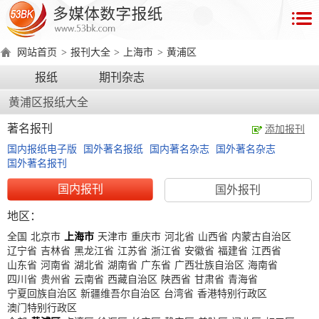
首
页
网站首页
>
报刊大全
>
上海市
>
黄浦区
数
报纸
期刊杂志
字
黄浦区报纸大全
报
产
著名报刊
添加报刊
品
国内报纸电子版
国外著名报纸
国内著名杂志
国外著名杂志
国外著名报刊
数
数
在
国内报刊
国外报刊
字
字
线
地区：
产
产
产
环
著
产
报
报
演
全国
北京市
上海市
天津市
重庆市
河北省
山西省
内蒙古自治区
品
品
品
境
作
品
辽宁省
吉林省
黑龙江省
江苏省
浙江省
安徽省
福建省
江西省
电
手
示
介
优
分
要
权
价
山东省
河南省
湖北省
湖南省
广东省
广西壮族自治区
海南省
绍
势
类
求
证
格
脑
机
四川省
贵州省
云南省
西藏自治区
陕西省
甘肃省
青海省
宁夏回族自治区
新疆维吾尔自治区
台湾省
香港特别行政区
版
版
澳门特别行政区