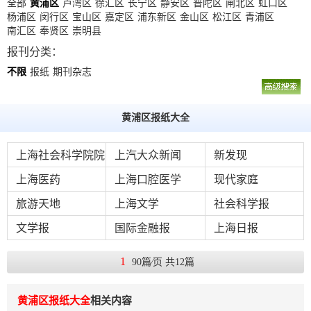
数
全部
黄浦区
卢湾区
徐汇区
长宁区
静安区
普陀区
闸北区
虹口区
杨浦区
闵行区
宝山区
嘉定区
浦东新区
金山区
松江区
青浦区
字
南汇区
奉贤区
崇明县
报
报刊分类：
服
不限
报纸
期刊杂志
务
黄浦区报纸大全
产
升
常
如
品
级
见
何
上海社会科学院院
上汽大众新闻
新发现
下
日
问
购
报
上海医药
上海口腔医学
现代家庭
载
志
题
买
旅游天地
上海文学
社会科学报
文学报
国际金融报
上海日报
报
刊
1
90篇⁄页 共12篇
大
全
黄浦区报纸大全
相关内容