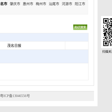
茂名市
肇庆市
惠州市
梅州市
汕尾市
河源市
阳江市
茂名日报
扫描关
粤ICP备13046556号