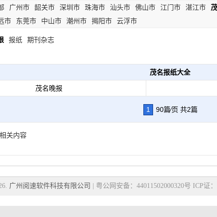
部
广州市
韶关市
深圳市
珠海市
汕头市
佛山市
江门市
湛江市
远市
东莞市
中山市
潮州市
揭阳市
云浮市
限
报纸
期刊杂志
茂名报纸大全
茂名晚报
1
90篇⁄页 共2篇
相关内容
26.
广州阅速软件科技有限公司
| 粤公网安备：44011502000320号 ICP证：