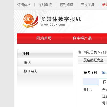
订阅价格
在线看报
报刊知识
开发工具
新
网站首页
数字报产品
网站首页
>
报
报刊
茂名报纸大全
报纸
期刊杂志
著名报刊
国
国
地区：
全
江
青