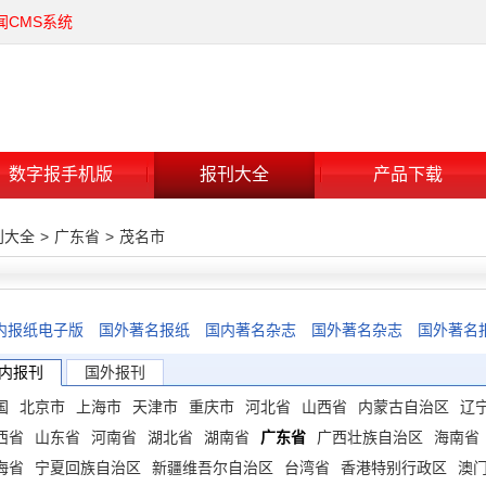
闻CMS系统
数字报手机版
报刊大全
产品下载
刊大全
>
广东省
>
茂名市
内报纸电子版
国外著名报纸
国内著名杂志
国外著名杂志
国外著名
内报刊
国外报刊
国
北京市
上海市
天津市
重庆市
河北省
山西省
内蒙古自治区
辽
西省
山东省
河南省
湖北省
湖南省
广东省
广西壮族自治区
海南省
海省
宁夏回族自治区
新疆维吾尔自治区
台湾省
香港特别行政区
澳