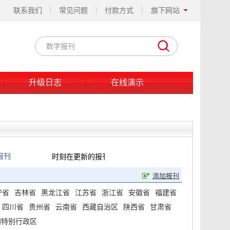
联系我们
常见问题
付款方式
旗下网站
升级日志
在线演示
报刊
时刻在更新的报刊! 53报刊大全为各位读者朋友提供最
添加报刊
宁省
吉林省
黑龙江省
江苏省
浙江省
安徽省
福建省
四川省
贵州省
云南省
西藏自治区
陕西省
甘肃省
门特别行政区