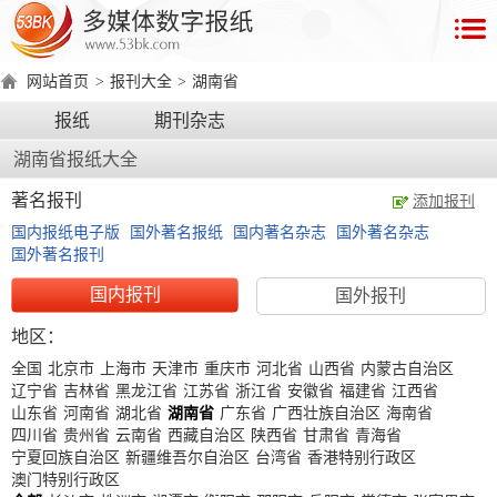
首
页
网站首页
>
报刊大全
>
湖南省
数
报纸
期刊杂志
字
湖南省报纸大全
报
产
著名报刊
添加报刊
品
国内报纸电子版
国外著名报纸
国内著名杂志
国外著名杂志
国外著名报刊
数
数
在
国内报刊
国外报刊
字
字
线
地区：
产
产
产
环
著
产
报
报
演
全国
北京市
上海市
天津市
重庆市
河北省
山西省
内蒙古自治区
品
品
品
境
作
品
辽宁省
吉林省
黑龙江省
江苏省
浙江省
安徽省
福建省
江西省
电
手
示
介
优
分
要
权
价
山东省
河南省
湖北省
湖南省
广东省
广西壮族自治区
海南省
绍
势
类
求
证
格
脑
机
四川省
贵州省
云南省
西藏自治区
陕西省
甘肃省
青海省
宁夏回族自治区
新疆维吾尔自治区
台湾省
香港特别行政区
版
版
澳门特别行政区