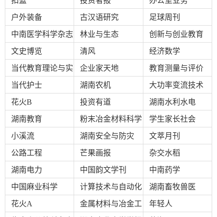
扣篮
投资者报
办公室业务
户外装备
古汉语研究
足球周刊
报
在
订
刊
线
阅
中南医学科学杂志
林业与生态
创新与创业教育
大
看
价
文史博览
清风
经济数学
全
报
格
当代教育理论与实
企业家天地
教育测量与评价
践
当代护士
湖南农机
大功率变流技术
报
花火B
投资有道
湖南水利水电
刊
湖南教育
粉末冶金材料科学
学生家长社会
知
小溪流
与工程
湖南安全与防灾
文萃月刊
识
公路工程
芒果画报
杂交水稻
报
传
湖南电力
中国韵文学刊
中南药学
刊
媒
中国麻业科学
计算技术与自动化
湖南畜牧兽医
技
新
花火A
金属材料与冶金工
年轻人
术
闻