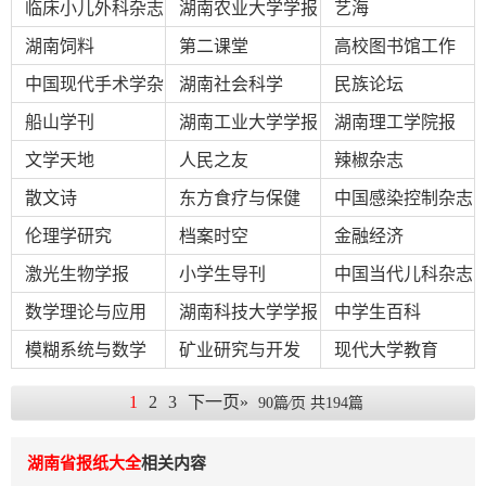
临床小儿外科杂志
程
湖南农业大学学报
艺海
湖南饲料
第二课堂
高校图书馆工作
关
于
中国现代手术学杂
湖南社会科学
民族论坛
我
志
船山学刊
湖南工业大学学报
湖南理工学院报
们
文学天地
人民之友
辣椒杂志
散文诗
东方食疗与保健
中国感染控制杂志
联
付
服
开
伦理学研究
档案时空
金融经济
系
款
务
发
我
方
承
工
激光生物学报
小学生导刊
中国当代儿科杂志
们
式
诺
具
数学理论与应用
湖南科技大学学报
中学生百科
模糊系统与数学
矿业研究与开发
现代大学教育
阅
1
2
3
下一页»
90篇⁄页 共194篇
速
CMS
湖南省报纸大全
相关内容