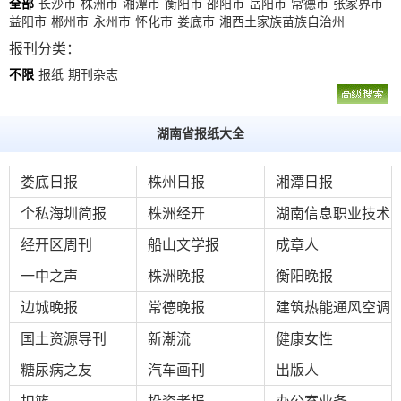
数
全部
长沙市
株洲市
湘潭市
衡阳市
邵阳市
岳阳市
常德市
张家界市
益阳市
郴州市
永州市
怀化市
娄底市
湘西土家族苗族自治州
字
报刊分类：
报
不限
报纸
期刊杂志
服
务
湖南省报纸大全
产
升
常
如
娄底日报
株州日报
湘潭日报
品
级
见
何
个私海圳简报
株洲经开
湖南信息职业技术
下
日
问
购
载
志
题
买
经开区周刊
船山文学报
学院
成章人
一中之声
株洲晚报
衡阳晚报
报
边城晚报
常德晚报
建筑热能通风空调
刊
国土资源导刊
新潮流
健康女性
大
糖尿病之友
汽车画刊
出版人
全