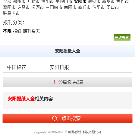
数
全部
郑州市
开封市
洛阳市
平顶山市
安阳市
鹤壁市
新乡市
焦作市
濮阳市
许昌市
漯河市
三门峡市
南阳市
商丘市
信阳市
周口市
字
驻马店市
报
报刊分类：
服
不限
报纸
期刊杂志
务
安阳报纸大全
产
升
常
如
品
级
见
何
中国棉花
安阳日报
下
日
问
购
载
志
题
买
1
90篇⁄页 共2篇
安阳报纸大全
相关内容
报
刊
大
全
Copyright
©
2009-2026.
广州阅速软件科技有限公司