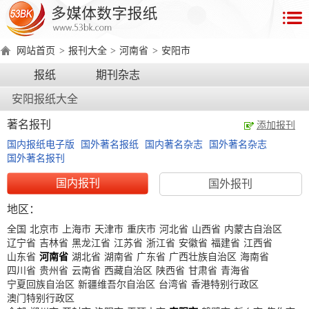
首
页
网站首页
>
报刊大全
>
河南省
>
安阳市
数
报纸
期刊杂志
字
安阳报纸大全
报
产
著名报刊
添加报刊
品
国内报纸电子版
国外著名报纸
国内著名杂志
国外著名杂志
国外著名报刊
数
数
在
国内报刊
国外报刊
字
字
线
地区：
产
产
产
环
著
产
报
报
演
全国
北京市
上海市
天津市
重庆市
河北省
山西省
内蒙古自治区
品
品
品
境
作
品
辽宁省
吉林省
黑龙江省
江苏省
浙江省
安徽省
福建省
江西省
电
手
示
介
优
分
要
权
价
山东省
河南省
湖北省
湖南省
广东省
广西壮族自治区
海南省
绍
势
类
求
证
格
脑
机
四川省
贵州省
云南省
西藏自治区
陕西省
甘肃省
青海省
宁夏回族自治区
新疆维吾尔自治区
台湾省
香港特别行政区
版
版
澳门特别行政区