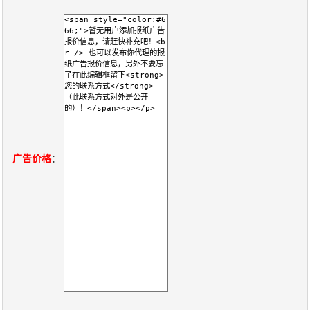
报
在
订
刊
线
阅
大
看
价
全
报
格
报
刊
广告价格
：
知
识
报
传
刊
媒
技
新
术
闻