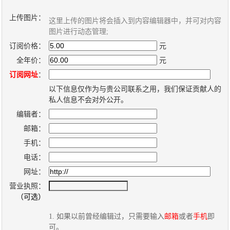
上传图片：
这里上传的图片将会插入到内容编辑器中，并可对内容
关
图片进行动态管理;
于
订阅价格：
元
我
全年价：
元
们
订阅网址
：
以下信息仅作为与贵公司联系之用，我们保证贡献人的
联
付
服
开
私人信息不会对外公开。
系
款
务
发
编辑者：
我
方
承
工
邮箱：
们
式
诺
具
手机：
电话：
网址：
阅
营业执照：
速
（可选）
CMS
1. 如果以前曾经编辑过，只需要输入
邮箱
或者
手机
即
可。