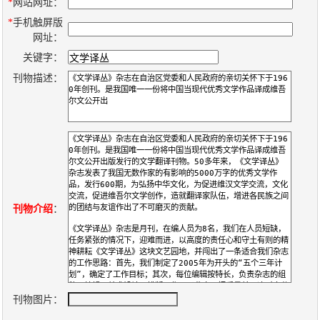
数
*
网站网址：
*
手机触屏版
字
网址：
报
关键字：
服
刊物描述：
务
产
升
常
如
品
级
见
何
下
日
问
购
载
志
题
买
刊物介绍
：
报
刊
大
刊物图片：
全