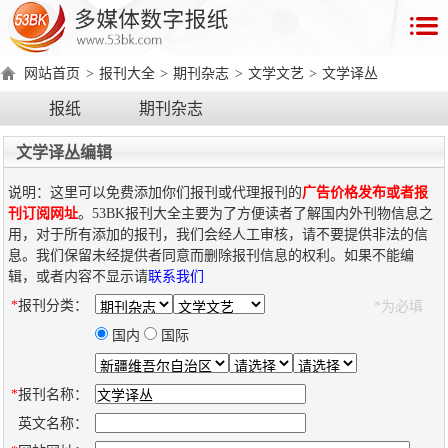
首
页
网站首页
>
报刊大全
>
期刊杂志
>
文学文艺
>
文学译丛
数
报纸
期刊杂志
字
报
文学译丛编辑
产
说明：这里可以免费添加你们报刊或代理报刊的
广告价格发布或者报
品
刊订阅网址
。53BK报刊大全主要为了方便读者了解国内外刊物信息之
用，对于所有添加的报刊，我们会经人工审核，请不要提供非法的信
息。我们保留未经提供者同意而删除报刊信息的权利。如果不能编
数
数
在
辑，或者内容不显示请
联系我们
字
字
线
*
报刊分类：
*为必填
产
产
产
环
著
产
报
报
演
品
品
品
境
作
品
国内
国际
电
手
示
介
优
分
要
权
价
绍
势
类
求
证
格
脑
机
*
报刊名称：
版
版
英文名称：