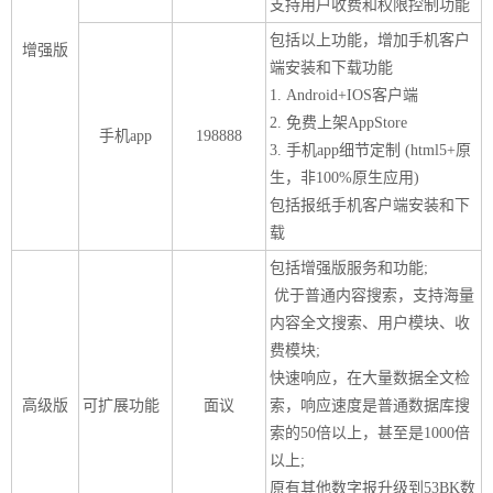
支持用户收费和权限控制功能
包括以上功能，增加手机客户
关
增强版
端安装和下载功能
于
1. Android+IOS客户端
我
2. 免费上架AppStore
手机app
198888
3. 手机app细节定制 (html5+原
们
生，非100%原生应用)
包括报纸手机客户端安装和下
联
付
服
开
载
系
款
务
发
包括增强版服务和功能;
我
方
承
工
优于普通内容搜索，支持海量
们
式
诺
具
内容全文搜索、用户模块、收
费模块;
快速响应，在大量数据全文检
阅
高级版
可扩展功能
面议
索，响应速度是普通数据库搜
速
索的50倍以上，甚至是1000倍
CMS
以上;
原有其他数字报升级到53BK数