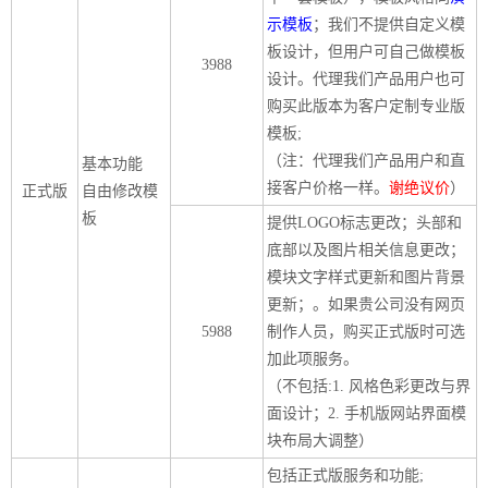
数
示模板
；我们不提供自定义模
字
板设计，但用户可自己做模板
3988
报
设计。代理我们产品用户也可
购买此版本为客户定制专业版
服
模板;
务
（注：代理我们产品用户和直
基本功能
接客户价格一样。
谢绝议价
）
正式版
自由修改模
产
升
常
如
板
提供LOGO标志更改；头部和
品
级
见
何
底部以及图片相关信息更改；
下
日
问
购
模块文字样式更新和图片背景
载
志
题
买
更新；。如果贵公司没有网页
5988
制作人员，购买正式版时可选
加此项服务。
报
（不包括:1. 风格色彩更改与界
刊
面设计；2. 手机版网站界面模
大
块布局大调整）
全
包括正式版服务和功能;