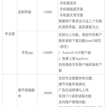
·手机版首页
报
在
订
·手机版版面页面
定制界面
12888
·手机版文章页面
刊
线
阅
根据用户需求设计这三个页面
大
看
价
的漂亮界面，直到满意为止;
全
报
格
专业版
包括以上功能，增加手机客户
端安装和下载功能(html5网页
报
+原生)
手机app
128888
1. Android+IOS客户端
刊
2. 免费上架AppStore
知
包括报纸手机客户端安装和下
识
载
包括专业版服务和功能;
报
传
细节功能布局美化;
刊
媒
细节增强服
广告在线管理与上传;
36888
技
新
务
支持TTS语音读报功能;
术
闻
支持用户管理功能;