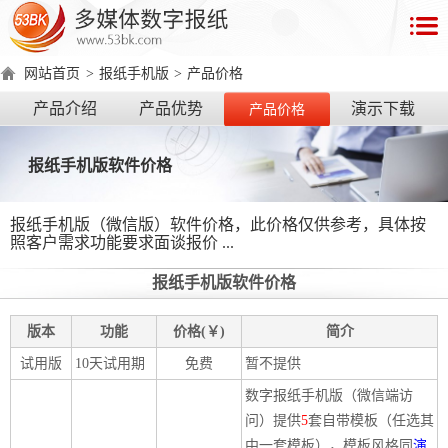
首
页
网站首页
>
报纸手机版
>
产品价格
数
产品介绍
产品优势
演示下载
产品价格
字
报
报纸手机版软件价格
产
品
报纸手机版（微信版）软件价格，此价格仅供参考，具体按
照客户需求功能要求面谈报价 ...
数
数
在
报纸手机版软件价格
字
字
线
产
产
产
环
著
产
报
报
演
版本
功能
价格(￥)
简介
品
品
品
境
作
品
电
手
示
介
优
分
要
权
价
试用版
10天试用期
免费
暂不提供
绍
势
类
求
证
格
脑
机
数字报纸手机版（微信端访
问）提供
5
套自带模板（任选其
版
版
中一套模板），模板风格同
演