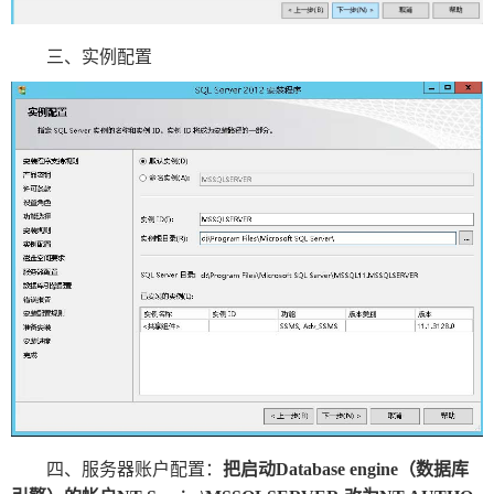
报
在
订
三、实例配置
刊
线
阅
大
看
价
全
报
格
报
刊
知
识
报
传
刊
媒
技
新
术
闻
四、服务器账户配置：
把启动Database engine（数据库