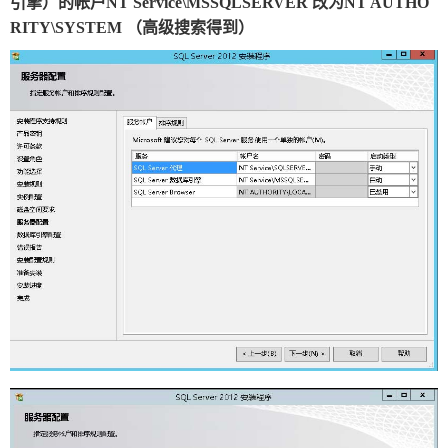
引擎）的帐户NT Service\MSSQLSERVER 改为NT AUTHO
RITY\SYSTEM （高级搜索得到）
关
于
我
们
联
付
服
开
系
款
务
发
我
方
承
工
们
式
诺
具
阅
速
CMS