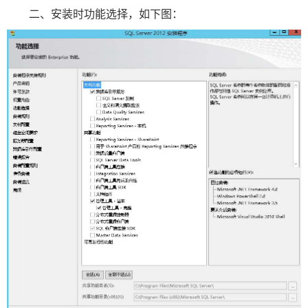
数
二、安装时功能选择，如下图：
字
报
服
务
产
升
常
如
品
级
见
何
下
日
问
购
载
志
题
买
报
刊
大
全