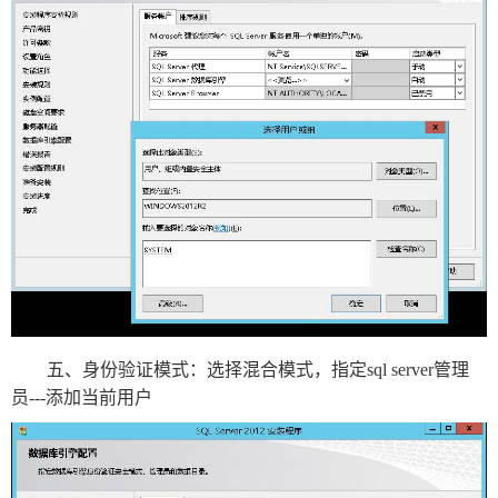
新
个
闻
人
内
博
容
客
管
系
理
统
系
统
五、身份验证模式：选择混合模式，指定sql server管理
员---添加当前用户