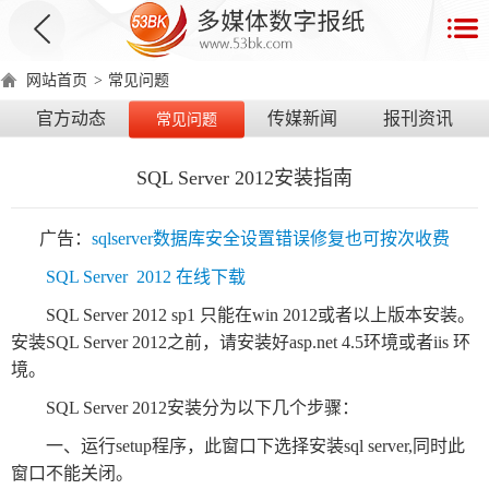
首
页
网站首页
>
常见问题
数
官方动态
传媒新闻
报刊资讯
常见问题
字
报
SQL Server 2012安装指南
产
品
广告：
sqlserver数据库安全设置错误修复也可按次收费
SQL Server 2012 在线下载
数
数
在
SQL Server 2012
sp1 只能在win 2012或者以上版本安装。
字
字
线
产
产
产
环
著
产
安装
SQL Server 2012之前，请安装好asp.net 4.5环境或者iis 环
报
报
演
品
品
品
境
作
品
境。
电
手
示
介
优
分
要
权
价
SQL Server 2012安装分为以下几个步骤：
绍
势
类
求
证
格
脑
机
一、运行setup程序，此窗口下选择安装sql server,同时此
版
版
窗口不能关闭。