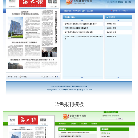
报
在
订
刊
线
阅
大
看
价
全
报
格
报
刊
知
识
报
传
蓝色报刊模板
刊
媒
技
新
术
闻