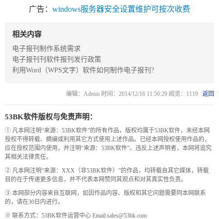
新
个
广告：
windows服务器安全设置维护可按次收费
闻
人
内
博
相关内容
容
客
电子报刊制作系统需求
电子报刊刊软件报刊发行政策
管
系
利用Word（WPS文字）软件如何制作电子报刊?
理
统
系
编辑：Admin 时间：2014/12/16 11:50:29 阅览：1119
返回
统
53BK软件版权与免责声明：
① 凡本网注明“来源：53BK软件”的所有作品，版权均属于53BK软件，未经本网
授权不得转载、摘编或利用其它方式使用上述作品。已经本网授权使用作品的，
应在授权范围内使用，并注明“来源：53BK软件”。违反上述声明者，本网将追究
其相关法律责任。
② 凡本网注明“来源：XXX（非53BK软件）”的作品，均转载自其它媒体，转载
目的在于传递更多信息，并不代表本网赞同其观点和对其真实性负责。
③ 本网部分内容来自互联网，如因作品内容、版权和其它问题需要同本网联系
的，请在30日内进行。
※ 联系方式：53BK软件运营中心 Email:sales@53bk.com