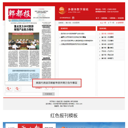
数
字
报
服
务
产
升
常
如
品
级
见
何
下
日
问
购
载
志
题
买
报
刊
大
红色报刊模板
全