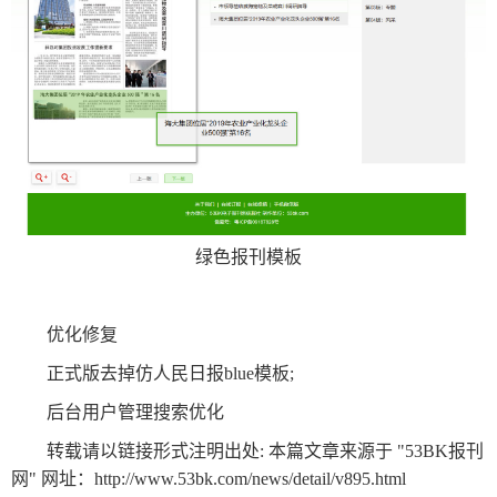
关
于
我
们
联
付
服
开
系
款
务
发
绿色报刊模板
我
方
承
工
们
式
诺
具
优化修复
正式版去掉仿人民日报blue模板;
阅
后台用户管理搜索优化
速
转载请以链接形式注明出处: 本篇文章来源于 "53BK报刊
CMS
网" 网址：
http://www.53bk.com/news/detail/v895.html