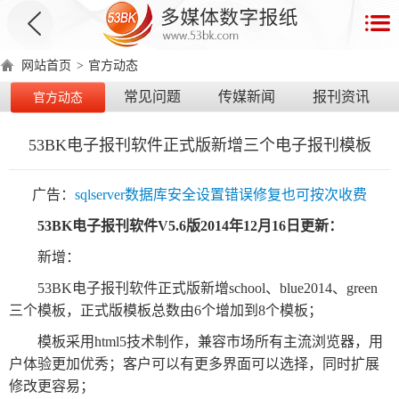
首
页
网站首页
>
官方动态
数
常见问题
传媒新闻
报刊资讯
官方动态
字
报
53BK电子报刊软件正式版新增三个电子报刊模板
产
品
广告：
sqlserver数据库安全设置错误修复也可按次收费
53BK
电子报刊
软件V5.6版2014年12月16日更新：
数
数
在
新增：
字
字
线
产
产
产
环
著
产
53BK电子报刊软件正式版新增school、blue2014、green
报
报
演
品
品
品
境
作
品
三个模板，正式版模板总数由6个增加到8个模板；
电
手
示
介
优
分
要
权
价
模板采用html5技术制作，兼容市场所有主流浏览器，用
绍
势
类
求
证
格
脑
机
户体验更加优秀；客户可以有更多界面可以选择，同时扩展
版
版
修改更容易；