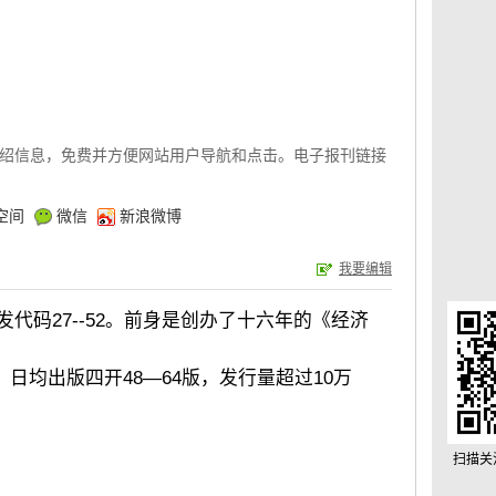
绍信息，免费并方便网站用户导航和点击。电子报刊链接
空间
微信
新浪微博
我要编辑
邮发代码27--52。前身是创办了十六年的《经济
日均出版四开48—64版，发行量超过10万
扫描关