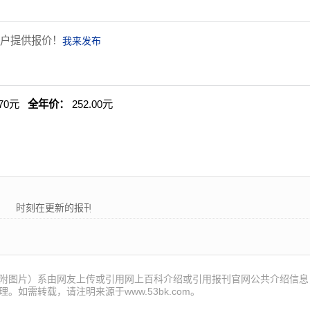
户提供报价！
我来发布
.70元
全年价：
252.00元
时刻在更新的报刊! 53报刊大全为各位读者朋友提供最新的国内外报
附图片）系由网友上传或引用网上百科介绍或引用报刊官网公共介绍信息
。如需转载，请注明来源于www.53bk.com。