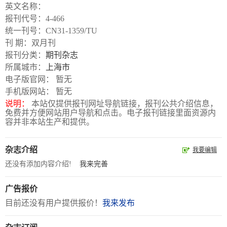
数
英文名称：
字
报刊代号：4-466
统一刊号：CN31-1359/TU
报
刊 期：双月刊
服
报刊分类：
期刊杂志
务
所属城市：
上海市
电子版官网： 暂无
手机版网站： 暂无
产
升
常
如
说明：
本站仅提供报刊网址导航链接，报刊公共介绍信息，
品
级
见
何
免费并方便网站用户导航和点击。电子报刊链接里面资源内
下
日
问
购
容并非本站生产和提供。
载
志
题
买
杂志介绍
我要编辑
还没有添加内容介绍!
我来完善
报
刊
广告报价
目前还没有用户提供报价！
我来发布
大
全