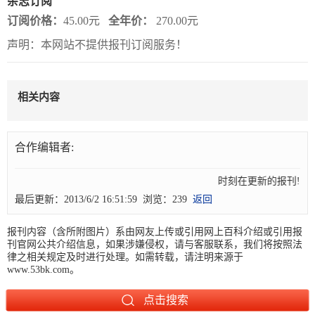
杂志订阅
订阅价格：
45.00元
全年价：
270.00元
报
在
订
声明：本网站不提供报刊订阅服务！
刊
线
阅
大
看
价
全
报
格
相关内容
报
合作编辑者:
刊
知
时刻在更新的报刊! 
最后更新：2013/6/2 16:51:59 浏览：239
返回
识
报刊内容（含所附图片）系由网友上传或引用网上百科介绍或引用报
报
传
刊官网公共介绍信息，如果涉嫌侵权，请与客服联系，我们将按照法
刊
媒
律之相关规定及时进行处理。如需转载，请注明来源于
www.53bk.com。
技
新
术
闻