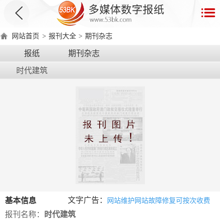
首
页
网站首页
>
报刊大全
>
期刊杂志
数
报纸
期刊杂志
字
时代建筑
报
产
品
数
数
在
字
字
线
产
产
产
环
著
产
报
报
演
品
品
品
境
作
品
电
手
示
介
优
分
要
权
价
绍
势
类
求
证
格
脑
机
文字广告：
基本信息
网站维护网站故障修复可按次收费
版
版
报刊名称：
时代建筑