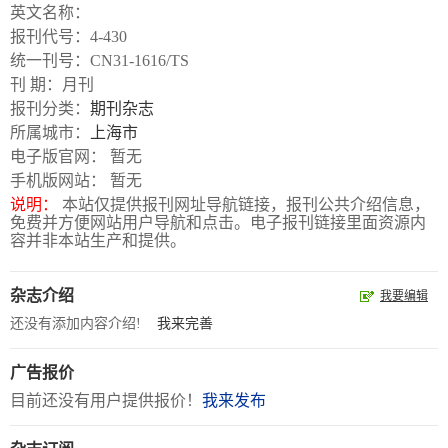
数
英文名称：
字
报刊代号：4-430
统一刊号：CN31-1616/TS
报
刊 期：月刊
服
报刊分类：
期刊杂志
务
所属城市：
上海市
电子版官网： 暂无
手机版网站： 暂无
产
升
常
如
说明：
本站仅提供报刊网址导航链接，报刊公共介绍信息，
品
级
见
何
免费并方便网站用户导航和点击。电子报刊链接里面资源内
下
日
问
购
容并非本站生产和提供。
载
志
题
买
杂志介绍
我要编辑
还没有添加内容介绍!
我来完善
报
刊
广告报价
目前还没有用户提供报价！
我来发布
大
全