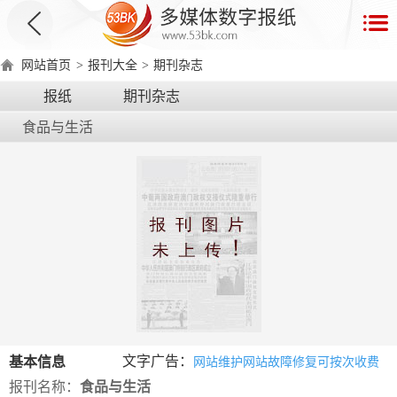
首
页
网站首页
>
报刊大全
>
期刊杂志
数
报纸
期刊杂志
字
食品与生活
报
产
品
数
数
在
字
字
线
产
产
产
环
著
产
报
报
演
品
品
品
境
作
品
电
手
示
介
优
分
要
权
价
绍
势
类
求
证
格
脑
机
文字广告：
基本信息
网站维护网站故障修复可按次收费
版
版
报刊名称：
食品与生活