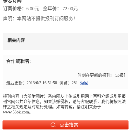
杂志订阅
订阅价格：
6.00元
全年价：
72.00元
报
在
订
声明：本网站不提供报刊订阅服务！
刊
线
阅
大
看
价
全
报
格
相关内容
报
合作编辑者:
刊
知
时刻在更新的报刊! 53报
最后更新：2013/6/2 16:51:58 浏览：281
返回
识
报刊内容（含所附图片）系由网友上传或引用网上百科介绍或引用报
报
传
刊官网公共介绍信息，如果涉嫌侵权，请与客服联系，我们将按照法
刊
媒
律之相关规定及时进行处理。如需转载，请注明来源于
www.53bk.com。
技
新
术
闻