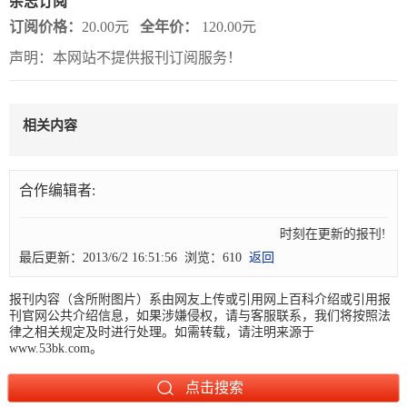
杂志订阅
订阅价格：
20.00元
全年价：
120.00元
报
在
订
声明：本网站不提供报刊订阅服务！
刊
线
阅
大
看
价
全
报
格
相关内容
报
合作编辑者:
刊
知
时刻在更新的报刊! 
最后更新：2013/6/2 16:51:56 浏览：610
返回
识
报刊内容（含所附图片）系由网友上传或引用网上百科介绍或引用报
报
传
刊官网公共介绍信息，如果涉嫌侵权，请与客服联系，我们将按照法
刊
媒
律之相关规定及时进行处理。如需转载，请注明来源于
www.53bk.com。
技
新
术
闻