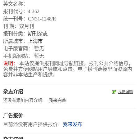
数
英文名称：
字
报刊代号：4-362
统一刊号：CN31-1248/R
报
刊 期：双月刊
服
报刊分类：
期刊杂志
务
所属城市：
上海市
电子版官网： 暂无
手机版网站： 暂无
产
升
常
如
说明：
本站仅提供报刊网址导航链接，报刊公共介绍信息，
品
级
见
何
免费并方便网站用户导航和点击。电子报刊链接里面资源内
下
日
问
购
容并非本站生产和提供。
载
志
题
买
杂志介绍
我要编辑
还没有添加内容介绍!
我来完善
报
刊
广告报价
目前还没有用户提供报价！
我来发布
大
全