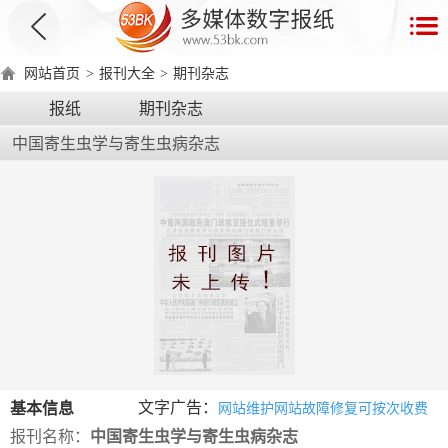
首
页
网站首页
>
报刊大全
>
期刊杂志
数
报纸
期刊杂志
字
中国寄生虫学与寄生虫病杂志
报
产
品
数
数
在
字
字
线
产
产
产
环
著
产
报
报
演
品
品
品
境
作
品
电
手
示
介
优
分
要
权
价
绍
势
类
求
证
格
脑
机
文字广告：
基本信息
网站维护网站故障修复可按次收费
版
版
报刊名称：
中国寄生虫学与寄生虫病杂志