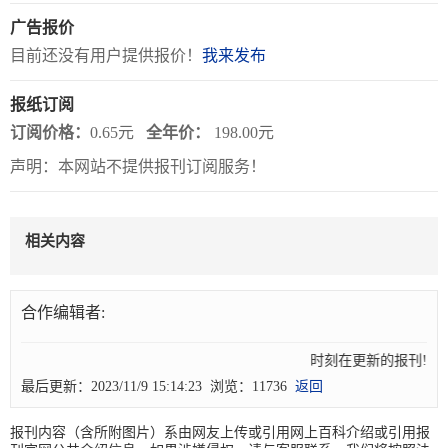
广告报价
关
目前还没有用户提供报价！
我来发布
于
报纸订阅
我
订阅价格：
0.65元
全年价：
198.00元
们
声明：本网站不提供报刊订阅服务！
联
付
服
开
系
款
务
发
相关内容
我
方
承
工
们
式
诺
具
合作编辑者:
阅
时刻在更新的报刊! 
速
最后更新：2023/11/9 15:14:23 浏览：11736
返回
CMS
报刊内容（含所附图片）系由网友上传或引用网上百科介绍或引用报