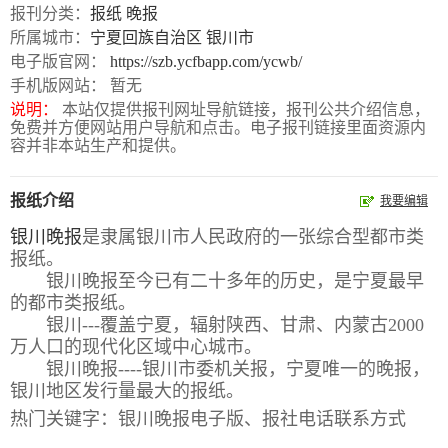
报刊分类：
报纸
晚报
报
在
订
所属城市：
宁夏回族自治区
银川市
电子版官网：
https://szb.ycfbapp.com/ycwb/
刊
线
阅
手机版网站： 暂无
大
看
价
说明：
本站仅提供报刊网址导航链接，报刊公共介绍信息，
全
报
格
免费并方便网站用户导航和点击。电子报刊链接里面资源内
容并非本站生产和提供。
报
报纸介绍
我要编辑
刊
银川晚报
是隶属银川市人民政府的一张综合型都市类
知
报纸。
银川晚报至今已有二十多年的历史，是宁夏最早
识
的都市类报纸。
银川---覆盖宁夏，辐射陕西、甘肃、内蒙古2000
报
传
万人口的现代化区域中心城市。
刊
媒
银川晚报----银川市委机关报，宁夏唯一的晚报，
银川地区发行量最大的报纸。
技
新
热门关键字：银川晚报电子版、报社电话联系方式
术
闻