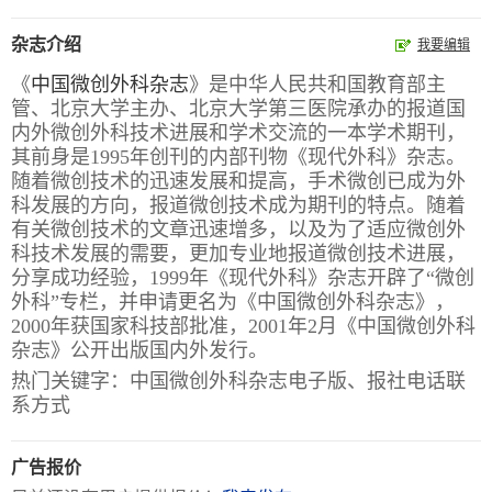
报
在
订
杂志介绍
我要编辑
刊
线
阅
《
中国微创外科杂志
》是中华人民共和国教育部主
大
看
价
管、北京大学主办、北京大学第三医院承办的报道国
内外微创外科技术进展和学术交流的一本学术期刊，
全
报
格
其前身是1995年创刊的内部刊物《现代外科》杂志。
随着微创技术的迅速发展和提高，手术微创已成为外
科发展的方向，报道微创技术成为期刊的特点。随着
报
有关微创技术的文章迅速增多，以及为了适应微创外
刊
科技术发展的需要，更加专业地报道微创技术进展，
分享成功经验，1999年《现代外科》杂志开辟了“微创
知
外科”专栏，并申请更名为《中国微创外科杂志》，
识
2000年获国家科技部批准，2001年2月《中国微创外科
杂志》公开出版国内外发行。
报
传
热门关键字：中国微创外科杂志电子版、报社电话联
刊
媒
系方式
技
新
术
闻
广告报价