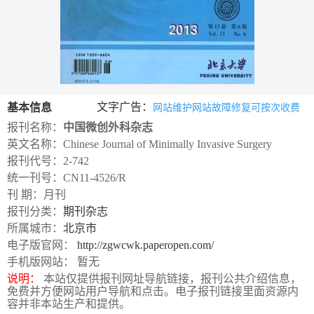
数
字
报
服
务
文字广告：
基本信息
网站维护网站故障修复可按次收费
报刊名称：
中国微创外科杂志
产
升
常
如
英文名称：Chinese Journal of Minimally Invasive Surgery
品
级
见
何
报刊代号：2-742
下
日
问
购
统一刊号：CN11-4526/R
载
志
题
买
刊 期：月刊
报刊分类：
期刊杂志
所属城市：
北京市
报
电子版官网：
http://zgwcwk.paperopen.com/
刊
手机版网站： 暂无
说明：
本站仅提供报刊网址导航链接，报刊公共介绍信息，
大
免费并方便网站用户导航和点击。电子报刊链接里面资源内
全
容并非本站生产和提供。