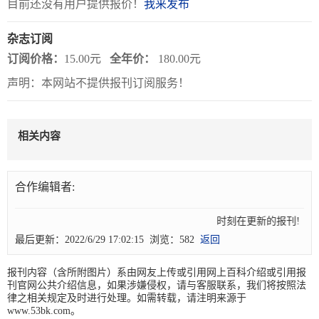
目前还没有用户提供报价！
我来发布
关
杂志订阅
于
订阅价格：
15.00元
全年价：
180.00元
我
声明：本网站不提供报刊订阅服务！
们
联
付
服
开
相关内容
系
款
务
发
我
方
承
工
合作编辑者:
们
式
诺
具
时刻在更新的报刊! 5
最后更新：2022/6/29 17:02:15 浏览：582
返回
阅
速
报刊内容（含所附图片）系由网友上传或引用网上百科介绍或引用报
刊官网公共介绍信息，如果涉嫌侵权，请与客服联系，我们将按照法
CMS
律之相关规定及时进行处理。如需转载，请注明来源于
www.53bk.com。