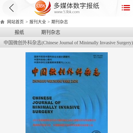
首
页
网站首页
>
报刊大全
>
期刊杂志
数
报纸
期刊杂志
字
中国微创外科杂志(Chinese Journal of Minimally Invasive Surgery)
报
产
品
数
数
在
字
字
线
产
产
产
环
著
产
报
报
演
品
品
品
境
作
品
电
手
示
介
优
分
要
权
价
绍
势
类
求
证
格
脑
机
版
版