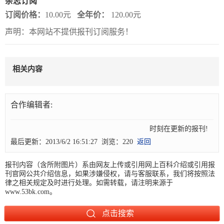
杂志订阅
订阅价格：
10.00元
全年价：
120.00元
报
在
订
声明：本网站不提供报刊订阅服务！
刊
线
阅
大
看
价
全
报
格
相关内容
报
合作编辑者:
刊
知
时刻在更新的报刊! 5
最后更新：2013/6/2 16:51:27 浏览：220
返回
识
报刊内容（含所附图片）系由网友上传或引用网上百科介绍或引用报
报
传
刊官网公共介绍信息，如果涉嫌侵权，请与客服联系，我们将按照法
刊
媒
律之相关规定及时进行处理。如需转载，请注明来源于
www.53bk.com。
技
新
术
闻