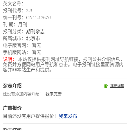
数
英文名称：
字
报刊代号：2-3
统一刊号：CN11-1767/J
报
刊 期：月刊
服
报刊分类：
期刊杂志
务
所属城市：
北京市
电子版官网： 暂无
手机版网站： 暂无
产
升
常
如
说明：
本站仅提供报刊网址导航链接，报刊公共介绍信息，
品
级
见
何
免费并方便网站用户导航和点击。电子报刊链接里面资源内
下
日
问
购
容并非本站生产和提供。
载
志
题
买
杂志介绍
我要编辑
还没有添加内容介绍!
我来完善
报
刊
广告报价
目前还没有用户提供报价！
我来发布
大
全