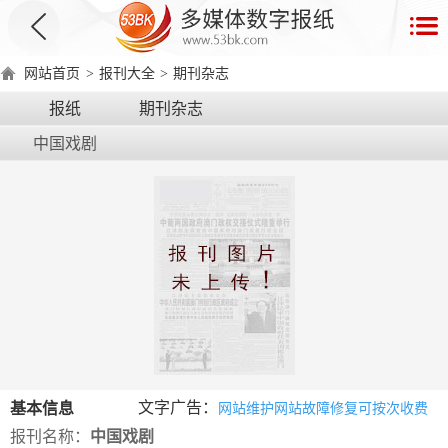
首
页
网站首页
>
报刊大全
>
期刊杂志
数
报纸
期刊杂志
字
中国戏剧
报
产
品
数
数
在
字
字
线
产
产
产
环
著
产
报
报
演
品
品
品
境
作
品
电
手
示
介
优
分
要
权
价
绍
势
类
求
证
格
脑
机
文字广告：
基本信息
网站维护网站故障修复可按次收费
版
版
报刊名称：
中国戏剧