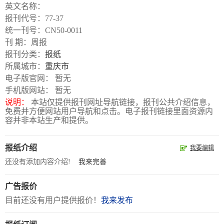
数
英文名称：
字
报刊代号：77-37
统一刊号：CN50-0011
报
刊 期：周报
服
报刊分类：
报纸
务
所属城市：
重庆市
电子版官网： 暂无
手机版网站： 暂无
产
升
常
如
说明：
本站仅提供报刊网址导航链接，报刊公共介绍信息，
品
级
见
何
免费并方便网站用户导航和点击。电子报刊链接里面资源内
下
日
问
购
容并非本站生产和提供。
载
志
题
买
报纸介绍
我要编辑
还没有添加内容介绍!
我来完善
报
刊
广告报价
目前还没有用户提供报价！
我来发布
大
全