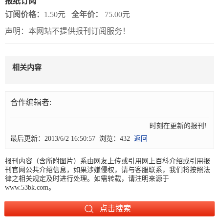
报纸订阅
订阅价格：
1.50元
全年价：
75.00元
报
在
订
声明：本网站不提供报刊订阅服务！
刊
线
阅
大
看
价
全
报
格
相关内容
报
合作编辑者:
刊
知
时刻在更新的报刊! 
最后更新：2013/6/2 16:50:57 浏览：432
返回
识
报刊内容（含所附图片）系由网友上传或引用网上百科介绍或引用报
报
传
刊官网公共介绍信息，如果涉嫌侵权，请与客服联系，我们将按照法
刊
媒
律之相关规定及时进行处理。如需转载，请注明来源于
www.53bk.com。
技
新
术
闻