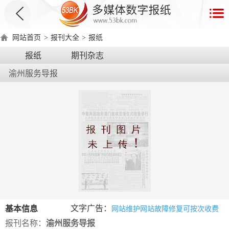
首
页
网站首页
>
报刊大全
>
报纸
数
报纸
期刊杂志
字
渝州服务导报
报
产
品
数
数
在
字
字
线
产
产
产
环
著
产
报
报
演
品
品
品
境
作
品
电
手
示
介
优
分
要
权
价
绍
势
类
求
证
格
脑
机
文字广告：
基本信息
网站维护网站故障修复可按次收费
版
版
报刊名称：
渝州服务导报