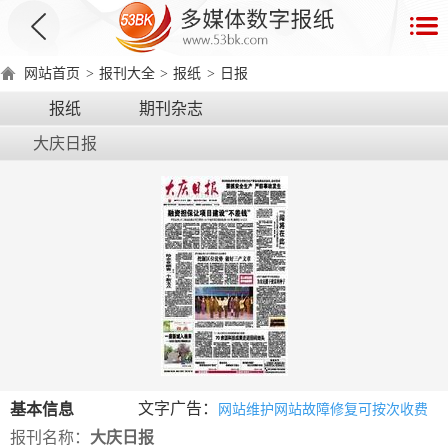
首
页
网站首页
>
报刊大全
>
报纸
>
日报
数
报纸
期刊杂志
字
大庆日报
报
产
品
数
数
在
字
字
线
产
产
产
环
著
产
报
报
演
品
品
品
境
作
品
电
手
示
介
优
分
要
权
价
绍
势
类
求
证
格
脑
机
文字广告：
基本信息
网站维护网站故障修复可按次收费
版
版
报刊名称：
大庆日报