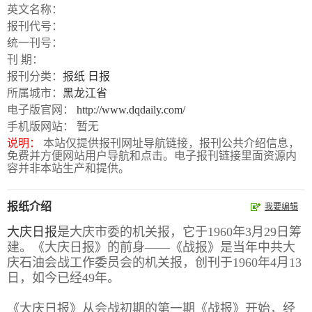
数
英文名称：
字
报刊代号：
统一刊号：
报
刊 期：
服
报刊分类：
报纸
日报
务
所属城市：
黑龙江省
电子版官网：
http://www.dqdaily.com/
手机版网站： 暂无
产
升
常
如
说明：
本站仅提供报刊网址导航链接，报刊公共介绍信息，
品
级
见
何
免费并方便网站用户导航和点击。电子报刊链接里面资源内
下
日
问
购
容并非本站生产和提供。
载
志
题
买
报纸介绍
我要编辑
大庆日报
是大庆市委的机关报，它于1960年3月29日筹
报
建。《大庆日报》的前身——《战报》是当年中共大
刊
庆石油会战工作委员会的机关报，创刊于1960年4月13
日，如今已经49年。
大
全
《大庆日报》从会战初期的第一期《战报》开始，经