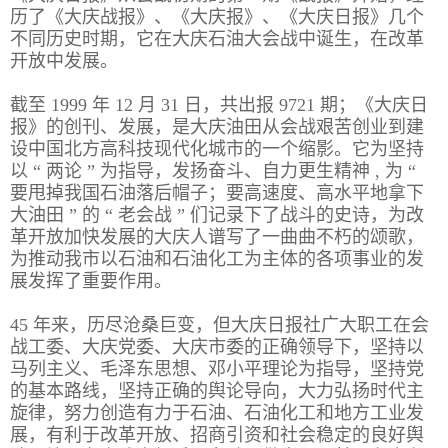
历了《大庆战报》、《大庆报》、《大庆日报》几个
报
在
订
不同历史时期，它在大庆石油大会战中诞生，在改革
开放中发展。
刊
线
阅
大
看
价
截至 1999 年 12 月 31 日，共出报 9721 期；《大庆日
全
报
格
报》的创刊、发展，是大庆油田从会战艰苦创业到建
设中国北方高科技现代化城市的一个缩影。它为坚持
以 “ 两论 ” 为指导，发扬奋斗、自力更生精神 , 为 “
报
要甩掉我国石油落后帽子；要高速度、高水平地拿下
大油田 ” 的 “ 老会战 ” 们记录下了战斗的史诗，为改
刊
革开放加快发展的大庆人谱写了一曲曲不朽的颂歌，
知
为推动我市以石油和石油化工为主体的各项事业的发
展发挥了重要作用。
识
45 年来，历尽沧桑巨变，但大庆日报社广大职工在会
报
传
战工委、大庆党委、大庆市委的正确领导下，坚持以
刊
媒
马列主义、毛泽东思想、邓小平理论为指导，坚持党
的基本路线，坚持正确的舆论导向，大力弘扬时代主
技
新
旋律，努力创造有力于石油、石油化工和地方工业发
术
闻
展，有利于改革开放、招商引资和社会稳定的良好舆