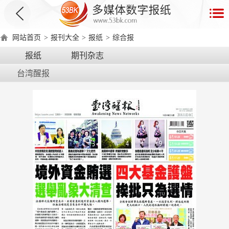
首
页
网站首页
>
报刊大全
>
报纸
>
综合报
数
报纸
期刊杂志
字
台湾醒报
报
产
品
数
数
在
字
字
线
产
产
产
环
著
产
报
报
演
品
品
品
境
作
品
电
手
示
介
优
分
要
权
价
绍
势
类
求
证
格
脑
机
版
版