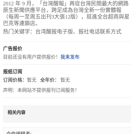
2012 年 9 月，「台灣醒報」再從台灣民間最大的網路
原生新聞供應平台，跨足成為台灣全新一份實體報
关
（每周一至周五出刊3大張12版），挺進全台超商與星
于
巴克等連鎖店。
热门关键字：台湾醒报电子版、报社电话联系方式
我
们
广告报价
联
付
服
开
目前还没有用户提供报价！
我来发布
系
款
务
发
报纸订阅
我
方
承
工
订阅价格：
暂无
全年价：
暂无
们
式
诺
具
声明：本网站不提供报刊订阅服务！
阅
速
相关内容
CMS
合作编辑者: