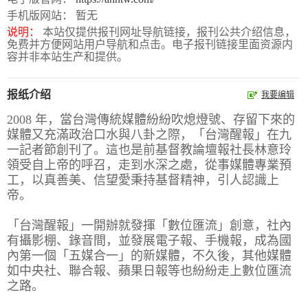
手机版网站： 暂无
报
在
订
说明：
本站仅提供报刊网址导航链接，报刊公共介绍信息，
刊
线
阅
免费并方便网站用户导航和点击。电子报刊链接里面资源内
容并非本站生产和提供。
大
看
价
全
报
格
报纸介绍
我要编辑
2008 年，當台灣傳統媒體紛紛吹熄燈號、存留下來的
报
媒體又充滿政治口水與八卦之際，「台灣醒報」在九
一記者節創刊了。這也是前基督教論壇報社長林意玲
刊
領受自上帝的呼召，走到水深之處，從事媒體專業預
知
工，以真善美、信望愛秉持基督精神，引人認識上
帝。
识
「台灣醒報」一開辦就發揮「數位匯流」創意，社內
报
传
有攝影棚、錄音間，並發展電子報、手機報，成為國
刊
媒
內第一個「五媒合一」的新媒體，不久後，其他媒體
如中央社、聯合報、蘋果日報等也紛紛走上數位匯流
技
新
之路。
术
闻