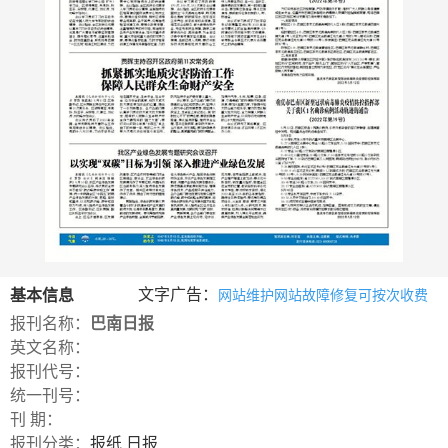
数
字
报
服
务
产
升
常
如
品
级
见
何
下
日
问
购
载
志
题
买
文字广告：
基本信息
网站维护网站故障修复可按次收费
报刊名称：
巴南日报
报
英文名称：
刊
报刊代号：
统一刊号：
大
刊 期：
全
报刊分类：
报纸
日报