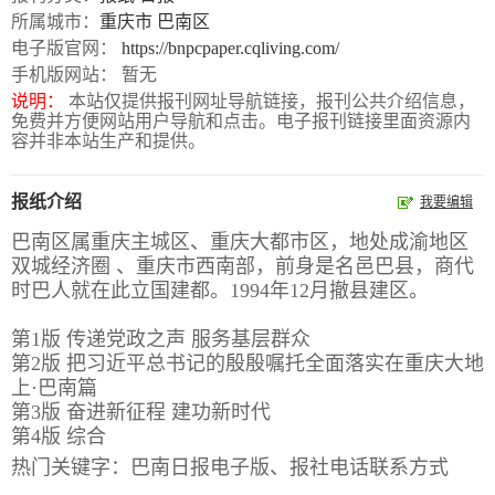
所属城市：
重庆市
巴南区
报
在
订
电子版官网：
https://bnpcpaper.cqliving.com/
刊
线
阅
手机版网站： 暂无
说明：
本站仅提供报刊网址导航链接，报刊公共介绍信息，
大
看
价
免费并方便网站用户导航和点击。电子报刊链接里面资源内
全
报
格
容并非本站生产和提供。
报纸介绍
我要编辑
报
巴南区属重庆主城区、重庆大都市区，地处成渝地区
刊
双城经济圈 、重庆市西南部，前身是名邑巴县，商代
知
时巴人就在此立国建都。1994年12月撤县建区。
识
第1版 传递党政之声 服务基层群众
第2版 把习近平总书记的殷殷嘱托全面落实在重庆大地
报
传
上·巴南篇
刊
媒
第3版 奋进新征程 建功新时代
技
新
第4版 综合
术
闻
热门关键字：巴南日报电子版、报社电话联系方式