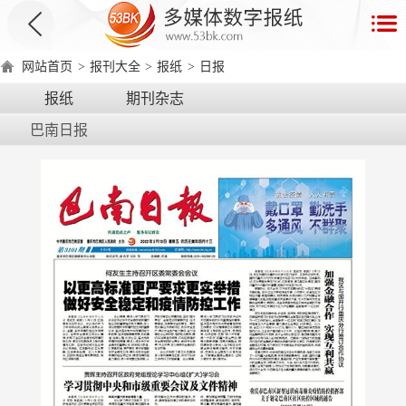
首
页
网站首页
>
报刊大全
>
报纸
>
日报
数
报纸
期刊杂志
字
巴南日报
报
产
品
数
数
在
字
字
线
产
产
产
环
著
产
报
报
演
品
品
品
境
作
品
电
手
示
介
优
分
要
权
价
绍
势
类
求
证
格
脑
机
版
版