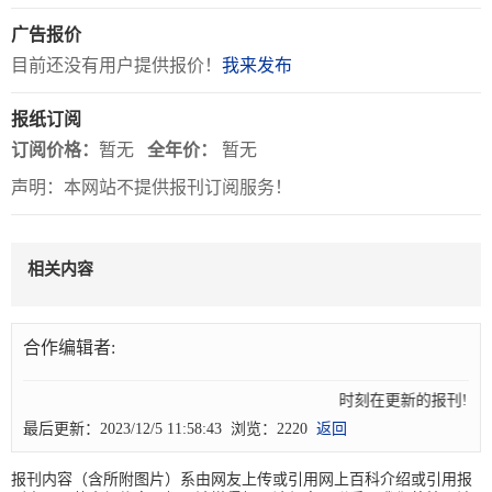
广告报价
关
目前还没有用户提供报价！
我来发布
于
我
报纸订阅
订阅价格：
暂无
全年价：
暂无
们
声明：本网站不提供报刊订阅服务！
联
付
服
开
系
款
务
发
相关内容
我
方
承
工
们
式
诺
具
合作编辑者:
阅
时刻在更新的报刊! 
速
最后更新：2023/12/5 11:58:43 浏览：2220
返回
CMS
报刊内容（含所附图片）系由网友上传或引用网上百科介绍或引用报