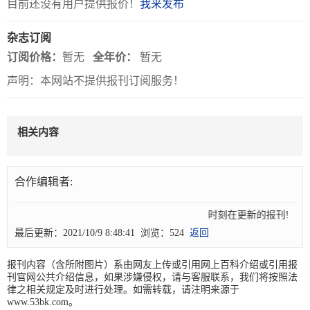
目前还没有用户提供报价！
我来发布
关
杂志订阅
于
订阅价格：
暂无
全年价：
暂无
我
声明：本网站不提供报刊订阅服务！
们
联
付
服
开
相关内容
系
款
务
发
我
方
承
工
合作编辑者:
们
式
诺
具
时刻在更新的报刊! 5
最后更新：2021/10/9 8:48:41 浏览：524
返回
阅
速
报刊内容（含所附图片）系由网友上传或引用网上百科介绍或引用报
刊官网公共介绍信息，如果涉嫌侵权，请与客服联系，我们将按照法
CMS
律之相关规定及时进行处理。如需转载，请注明来源于
www.53bk.com。