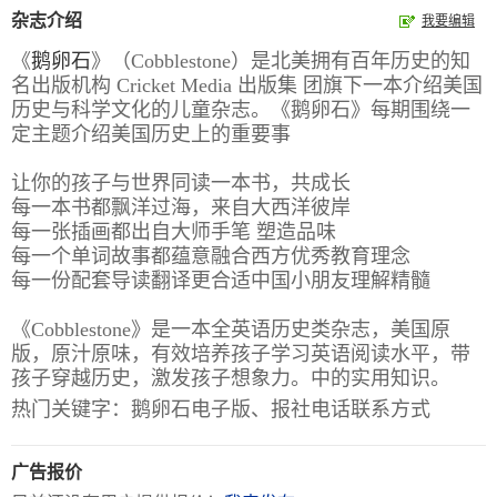
杂志介绍
我要编辑
报
在
订
《
鹅卵石
》（Cobblestone）是北美拥有百年历史的知
刊
线
阅
名出版机构 Cricket Media 出版集 团旗下一本介绍美国
大
看
价
历史与科学文化的儿童杂志。《鹅卵石》每期围绕一
定主题介绍美国历史上的重要事
全
报
格
让你的孩子与世界同读一本书，共成长
每一本书都飘洋过海，来自大西洋彼岸
报
每一张插画都出自大师手笔 塑造品味
刊
每一个单词故事都蕴意融合西方优秀教育理念
每一份配套导读翻译更合适中国小朋友理解精髓
知
识
《Cobblestone》是一本全英语历史类杂志，美国原
版，原汁原味，有效培养孩子学习英语阅读水平，带
报
传
孩子穿越历史，激发孩子想象力。中的实用知识。
刊
媒
热门关键字：鹅卵石电子版、报社电话联系方式
技
新
术
闻
广告报价