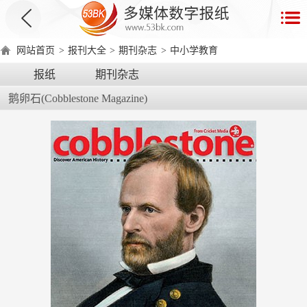
首
页
网站首页
>
报刊大全
>
期刊杂志
>
中小学教育
数
报纸
期刊杂志
字
鹅卵石(Cobblestone Magazine)
报
产
品
数
数
在
字
字
线
产
产
产
环
著
产
报
报
演
品
品
品
境
作
品
电
手
示
介
优
分
要
权
价
绍
势
类
求
证
格
脑
机
版
版