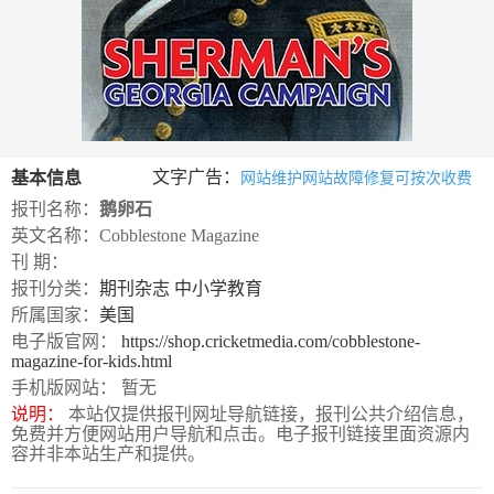
数
字
报
服
务
文字广告：
基本信息
网站维护网站故障修复可按次收费
产
升
常
如
报刊名称：
鹅卵石
品
级
见
何
英文名称：Cobblestone Magazine
刊 期：
下
日
问
购
报刊分类：
期刊杂志
中小学教育
载
志
题
买
所属国家：
美国
电子版官网：
https://shop.cricketmedia.com/cobblestone-
magazine-for-kids.html
报
手机版网站： 暂无
刊
说明：
本站仅提供报刊网址导航链接，报刊公共介绍信息，
免费并方便网站用户导航和点击。电子报刊链接里面资源内
大
容并非本站生产和提供。
全