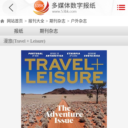
首
页
网站首页
>
报刊大全
>
期刊杂志
>
户外杂志
数
报纸
期刊杂志
字
漫旅(Travel + Leisure)
报
产
品
数
数
在
字
字
线
产
产
产
环
著
产
报
报
演
品
品
品
境
作
品
电
手
示
介
优
分
要
权
价
绍
势
类
求
证
格
脑
机
版
版