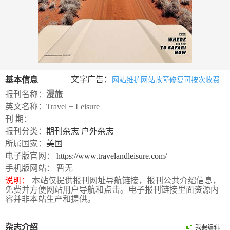
数
字
报
服
务
文字广告：
基本信息
网站维护网站故障修复可按次收费
产
升
常
如
报刊名称：
漫旅
英文名称：Travel + Leisure
品
级
见
何
刊 期：
下
日
问
购
报刊分类：
期刊杂志
户外杂志
载
志
题
买
所属国家：
美国
电子版官网：
https://www.travelandleisure.com/
手机版网站： 暂无
报
说明：
本站仅提供报刊网址导航链接，报刊公共介绍信息，
刊
免费并方便网站用户导航和点击。电子报刊链接里面资源内
容并非本站生产和提供。
大
全
杂志介绍
我要编辑