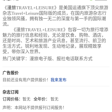
《
漫旅
TRAVEL+LEISURE》是美国运通旗下顶尖旅游
报
在
订
杂志Travel+Leisure国际版的成员，在国内旅游杂志行
刊
线
阅
业独领风骚，拥有独一无二的深度与第一手的国际潮
大
看
价
流。
《漫旅TRAVEL+LEISURE》包容一切为旅行增添
全
报
格
魅力的旅行信息和经验，无论是饮食、购物、酒店，
还是时尚、艺术和旅游产业讯息，甚至流行、前卫的
生活方式，锐利地发现、生动地记录，展现精致享
报
受，带你深入世界。
刊
热门关键字：漫旅电子版、报社电话联系方式
知
识
广告报价
目前还没有用户提供报价！
我来发布
报
传
刊
媒
杂志订阅
技
新
订阅价格：
暂无
全年价：
暂无
术
闻
声明：本网站不提供报刊订阅服务！