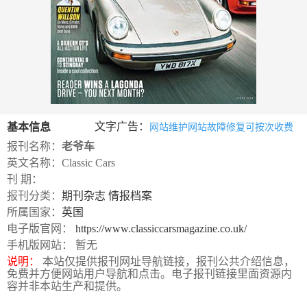
数
字
报
服
务
产
升
常
如
文字广告：
基本信息
网站维护网站故障修复可按次收费
品
级
见
何
报刊名称：
老爷车
英文名称：Classic Cars
下
日
问
购
刊 期：
载
志
题
买
报刊分类：
期刊杂志
情报档案
所属国家：
英国
电子版官网：
https://www.classiccarsmagazine.co.uk/
报
手机版网站： 暂无
刊
说明：
本站仅提供报刊网址导航链接，报刊公共介绍信息，
免费并方便网站用户导航和点击。电子报刊链接里面资源内
大
容并非本站生产和提供。
全