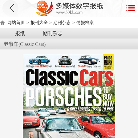
首
页
网站首页
>
报刊大全
>
期刊杂志
>
情报档案
数
报纸
期刊杂志
字
老爷车(Classic Cars)
报
产
品
数
数
在
字
字
线
产
产
产
环
著
产
报
报
演
品
品
品
境
作
品
电
手
示
介
优
分
要
权
价
绍
势
类
求
证
格
脑
机
版
版