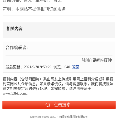
订阅价格：
暂无
全年价：
暂无
声明：本网站不提供报刊订阅服务！
关
于
我
相关内容
们
合作编辑者:
联
付
服
开
系
款
务
发
时刻在更新的报刊! 
我
方
承
工
最后更新：2021/9/30 9:50:29 浏览：640
返回
们
式
诺
具
报刊内容（含所附图片）系由网友上传或引用网上百科介绍或引用报
刊官网公共介绍信息，如果涉嫌侵权，请与客服联系，我们将按照法
律之相关规定及时进行处理。如需转载，请注明来源于
阅
www.53bk.com。
速
CMS
Copyright
©
2009-2026.
广州阅速软件科技有限公司