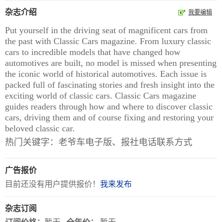
杂志介绍
我要编辑
报
在
订
Put yourself in the driving seat of magnificent cars from
刊
线
阅
the past with Classic Cars magazine. From luxury classic
大
看
价
cars to incredible models that have changed how
全
报
格
automotives are built, no model is missed when presenting
the iconic world of historical automotives. Each issue is
packed full of fascinating stories and fresh insight into the
报
exciting world of classic cars. Classic Cars magazine
guides readers through how and where to discover classic
刊
cars, driving them and of course fixing and restoring your
知
beloved classic car.
热门关键字：老爷车电子版、报社电话联系方式
识
报
传
广告报价
刊
媒
目前还没有用户提供报价！
我来发布
技
新
杂志订阅
术
闻