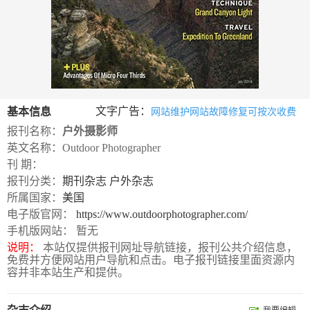
数
字
报
服
务
文字广告：
基本信息
网站维护网站故障修复可按次收费
产
升
常
如
报刊名称：
户外摄影师
品
级
见
何
英文名称：Outdoor Photographer
刊 期：
下
日
问
购
报刊分类：
期刊杂志
户外杂志
载
志
题
买
所属国家：
美国
电子版官网：
https://www.outdoorphotographer.com/
手机版网站： 暂无
报
说明：
本站仅提供报刊网址导航链接，报刊公共介绍信息，
刊
免费并方便网站用户导航和点击。电子报刊链接里面资源内
容并非本站生产和提供。
大
全