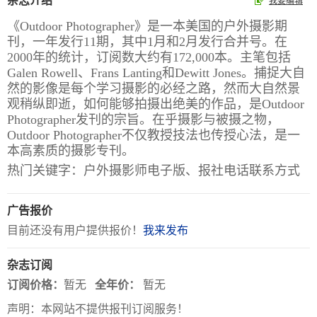
杂志介绍
我要编辑
《Outdoor Photographer》是一本美国的户外摄影期
报
在
订
刊，一年发行11期，其中1月和2月发行合并号。在
刊
线
阅
2000年的统计，订阅数大约有172,000本。主笔包括
大
看
价
Galen Rowell、Frans Lanting和Dewitt Jones。捕捉大自
全
报
格
然的影像是每个学习摄影的必经之路，然而大自然景
观稍纵即逝，如何能够拍摄出绝美的作品，是Outdoor
Photographer发刊的宗旨。在乎摄影与被摄之物，
Outdoor Photographer不仅教授技法也传授心法，是一
报
本高素质的摄影专刊。
刊
热门关键字：户外摄影师电子版、报社电话联系方式
知
识
广告报价
目前还没有用户提供报价！
我来发布
报
传
刊
媒
杂志订阅
技
新
订阅价格：
暂无
全年价：
暂无
术
闻
声明：本网站不提供报刊订阅服务！