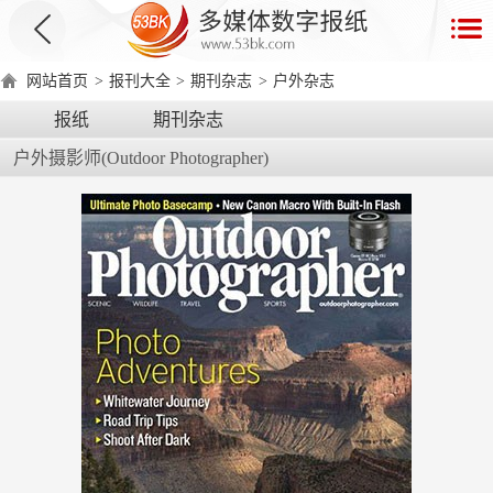
首
页
网站首页
>
报刊大全
>
期刊杂志
>
户外杂志
数
报纸
期刊杂志
字
户外摄影师(Outdoor Photographer)
报
产
品
数
数
在
字
字
线
产
产
产
环
著
产
报
报
演
品
品
品
境
作
品
电
手
示
介
优
分
要
权
价
绍
势
类
求
证
格
脑
机
版
版