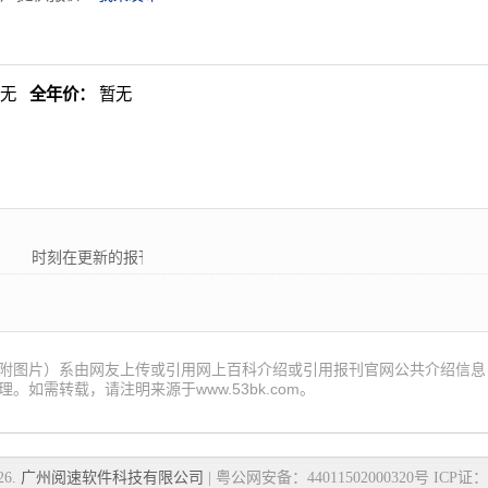
暂无
全年价：
暂无
时刻在更新的报刊! 53报刊大全为各位读者朋友提供最新的国内外
附图片）系由网友上传或引用网上百科介绍或引用报刊官网公共介绍信息
。如需转载，请注明来源于www.53bk.com。
26.
广州阅速软件科技有限公司
| 粤公网安备：44011502000320号 ICP证：