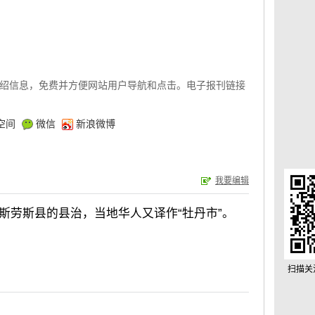
绍信息，免费并方便网站用户导航和点击。电子报刊链接
空间
微信
新浪微博
我要编辑
州斯坦尼斯劳斯县的县治，当地华人又译作“牡丹市”。
扫描关