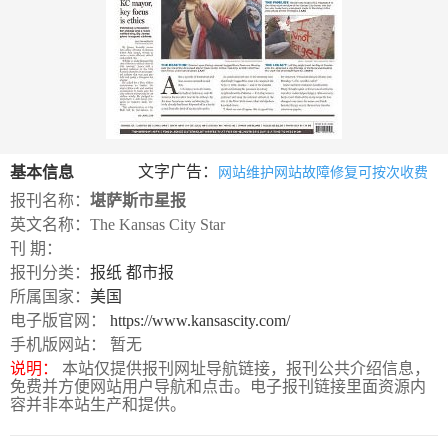
数
字
报
服
务
文字广告：
基本信息
网站维护网站故障修复可按次收费
产
升
常
如
报刊名称：
堪萨斯市星报
品
级
见
何
英文名称：The Kansas City Star
下
日
问
购
刊 期：
载
志
题
买
报刊分类：
报纸
都市报
所属国家：
美国
电子版官网：
https://www.kansascity.com/
报
手机版网站： 暂无
说明：
本站仅提供报刊网址导航链接，报刊公共介绍信息，
刊
免费并方便网站用户导航和点击。电子报刊链接里面资源内
大
容并非本站生产和提供。
全