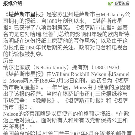
报纸介绍
我要编辑
报
在
订
《
堪萨斯市星报
》是密苏里州堪萨斯市由McClatchy公
刊
线
阅
司拥有的报纸。自1880年创刊以来，《堪萨斯市星
报》已获得了八项普利策奖。《堪萨斯市星报》最著
大
看
价
名的是它对哈瑞.杜鲁门总统的影响和年轻的欧内斯特.
全
报
格
海明威在这份报纸上磨砺他的写作风格；以及由于这
份报纸在1950年代后期的关注，政府对电台和电视台
的托管权被剥夺。
报
历史
刊
纳尔逊家族（Nelson family）拥有期（1880-1926）
《堪萨斯市星报》由William Rockhill Nelson 和Samuel
知
E. Morss两人于1880年9月18日创刊，最初名为《堪萨
识
斯市晚间星报》。一年半后，Morss由于健康的原因退
出了该报的经营。当时在堪萨斯市还有三份报纸参与
市场竞争：《晚邮报》、《堪萨斯市时报》和《堪萨
报
传
斯市日报》。
刊
媒
Nelson的经营策略是以更便宜的价格预定报纸，“在政
技
新
治上绝对独立，面对所有人和所有政党都保持公正和
无所畏惧。”
术
闻
美国前总统哈瑞.杜鲁门曾于1902年8月在该报的邮件室