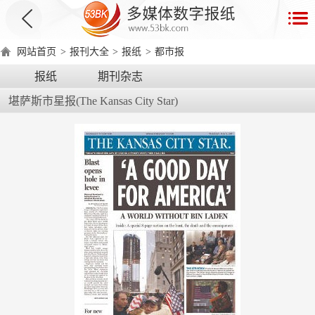
首
页
网站首页
>
报刊大全
>
报纸
>
都市报
数
报纸
期刊杂志
字
堪萨斯市星报(The Kansas City Star)
报
产
品
数
数
在
字
字
线
产
产
产
环
著
产
报
报
演
品
品
品
境
作
品
电
手
示
介
优
分
要
权
价
绍
势
类
求
证
格
脑
机
版
版