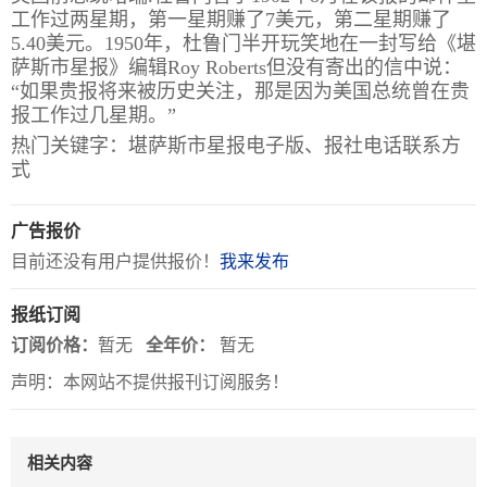
工作过两星期，第一星期赚了7美元，第二星期赚了
5.40美元。1950年，杜鲁门半开玩笑地在一封写给《堪
关
萨斯市星报》编辑Roy Roberts但没有寄出的信中说：
于
“如果贵报将来被历史关注，那是因为美国总统曾在贵
报工作过几星期。”
我
热门关键字：堪萨斯市星报电子版、报社电话联系方
们
式
联
付
服
开
广告报价
系
款
务
发
目前还没有用户提供报价！
我来发布
我
方
承
工
们
式
诺
具
报纸订阅
订阅价格：
暂无
全年价：
暂无
阅
声明：本网站不提供报刊订阅服务！
速
CMS
相关内容