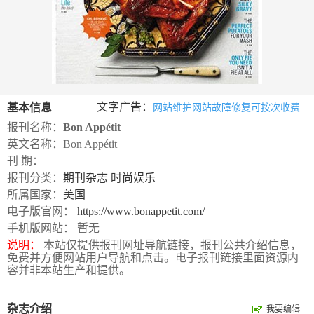
数
字
报
服
务
文字广告：
基本信息
网站维护网站故障修复可按次收费
报刊名称：
Bon Appétit
产
升
常
如
英文名称：Bon Appétit
品
级
见
何
刊 期：
下
日
问
购
报刊分类：
期刊杂志
时尚娱乐
载
志
题
买
所属国家：
美国
电子版官网：
https://www.bonappetit.com/
手机版网站： 暂无
报
说明：
本站仅提供报刊网址导航链接，报刊公共介绍信息，
免费并方便网站用户导航和点击。电子报刊链接里面资源内
刊
容并非本站生产和提供。
大
全
杂志介绍
我要编辑