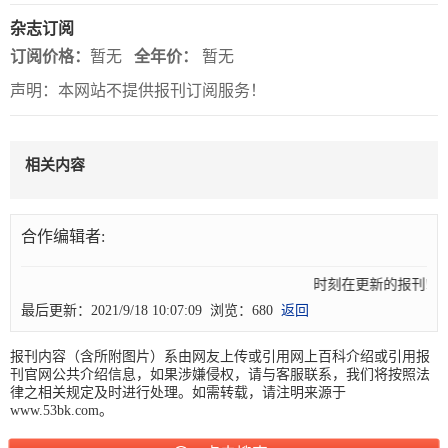
杂志订阅
关
订阅价格：
暂无
全年价：
暂无
于
声明：本网站不提供报刊订阅服务！
我
们
相关内容
联
付
服
开
系
款
务
发
合作编辑者:
我
方
承
工
们
式
诺
具
时刻在更新的报刊! 
最后更新：2021/9/18 10:07:09 浏览：680
返回
阅
报刊内容（含所附图片）系由网友上传或引用网上百科介绍或引用报
刊官网公共介绍信息，如果涉嫌侵权，请与客服联系，我们将按照法
速
律之相关规定及时进行处理。如需转载，请注明来源于
CMS
www.53bk.com。