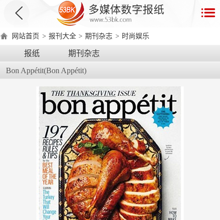
首
页
网站首页
>
报刊大全
>
期刊杂志
>
时尚娱乐
数
报纸
期刊杂志
字
Bon Appétit(Bon Appétit)
报
产
品
数
数
在
字
字
线
产
产
产
环
著
产
报
报
演
品
品
品
境
作
品
电
手
示
介
优
分
要
权
价
绍
势
类
求
证
格
脑
机
版
版