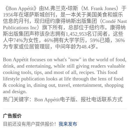
《Bon Appétit》由M.弗兰克•琼斯（M. Frank Jones）于
报
在
订
1956年在堪萨斯城创刊，是一本关于美国美食和娱乐
刊
线
阅
信息的月刊，现归纽约康得纳斯出版集团（Condé Nast
大
看
价
Publications Inc）旗下所有，总部位于纽约市。康得纳
斯出版集团声称该杂志拥有1,452,953名订阅者，这些
全
报
格
人中74%为女性，46%拥有大学学历，59%已婚，36%
为专家或位居管理层，中间年龄为48.4岁。
报
Bon Appétit focuses on what's "now" in the world of food,
刊
drink, and entertaining, while still giving readers valuable
cooking tools, tips, and most of all, recipes. This food
知
lifestyle publication looks at life through the lens of food
识
& cooking in, dining out, travel, entertainment, shopping
and design.
报
传
热门关键字：Bon Appétit电子版、报社电话联系方式
刊
媒
技
新
广告报价
术
闻
目前还没有用户提供报价！
我来发布