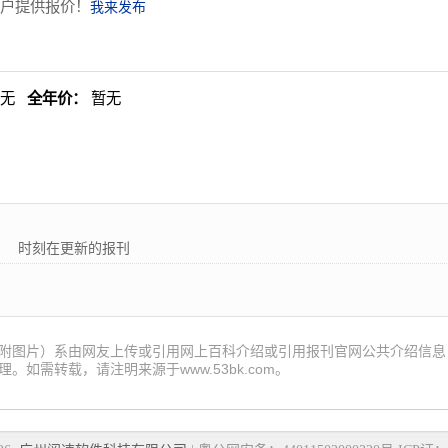
户提供报价！
我来发布
暂无
全年价：
暂无
时刻在更新的报刊! 53报刊大全为各位读者朋友提供最新的国内外报
附图片）系由网友上传或引用网上百科介绍或引用报刊官网公共介绍信息
。如需转载，请注明来源于www.53bk.com。