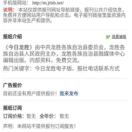
手机版网站：
http://m.jrlsb.net/
说明：
本站仅提供报刊网址导航链接，报刊公共介绍信息，
报
在
订
免费并方便网站用户导航和点击。电子报刊链接里面资源内
刊
线
阅
容并非本站生产和提供。
大
看
价
全
报
格
报纸介绍
我要编辑
《
今日龙胜
》由中共龙胜各族自治县委员会，龙胜各
族自治县人民政府主办，龙胜各族自治县融媒体中心
报
编辑出版。内部资料，免费交流。
刊
热门关键字：今日龙胜电子版、报社电话联系方式
知
识
广告报价
目前还没有用户提供报价！
我来发布
报
传
刊
媒
报纸订阅
技
新
订阅价格：
暂无
全年价：
暂无
术
闻
声明：本网站不提供报刊订阅服务！