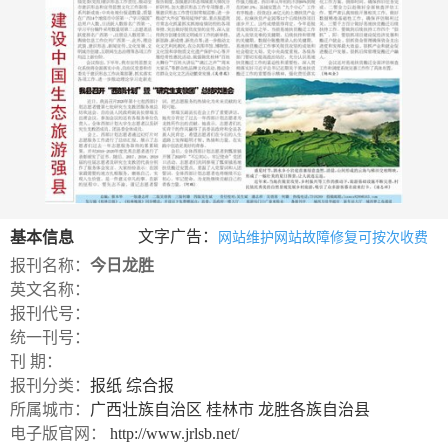
数
字
报
服
务
产
升
常
如
品
级
见
何
文字广告：
基本信息
网站维护网站故障修复可按次收费
下
日
问
购
报刊名称：
今日龙胜
载
志
题
买
英文名称：
报刊代号：
报
统一刊号：
刊 期：
刊
报刊分类：
报纸
综合报
大
所属城市：
广西壮族自治区
桂林市
龙胜各族自治县
全
电子版官网：
http://www.jrlsb.net/