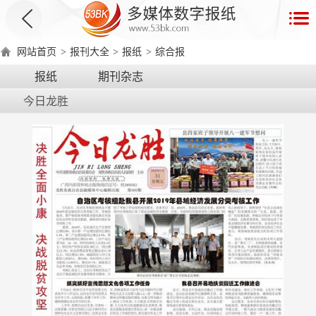
首
页
网站首页
>
报刊大全
>
报纸
>
综合报
数
报纸
期刊杂志
字
今日龙胜
报
产
品
数
数
在
字
字
线
产
产
产
环
著
产
报
报
演
品
品
品
境
作
品
电
手
示
介
优
分
要
权
价
绍
势
类
求
证
格
脑
机
版
版