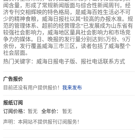
闻含量，形成了常规新闻版面与综合性新闻周刊，经
济专刊交相辉映的特色格局，是威海百姓生活必不可
关
少的精神食粮，威海日报社以其“较高的办报水准。规
于
范的管理体系、超前的经营理念”已发展成为山东省有
较强社会影响力，威海地区量具社会影响力和市场竞
我
争力的媒体。日、晚报的发行量分别达到5万份、9万
们
余份，发行覆盖威海三市三区，读者包括了威海整个
社会层面。
联
付
服
开
热门关键字：威海日报电子版、报社电话联系方式
系
款
务
发
我
方
承
工
广告报价
们
式
诺
具
目前还没有用户提供报价！
我来发布
报纸订阅
阅
订阅价格：
暂无
全年价：
暂无
速
声明：本网站不提供报刊订阅服务！
CMS