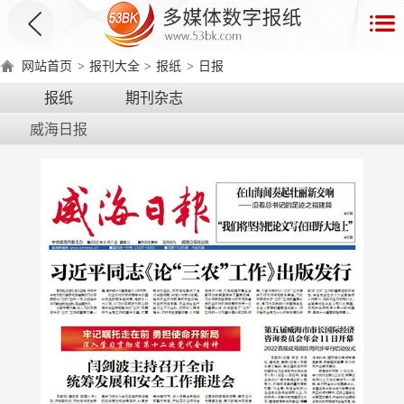
首
页
网站首页
>
报刊大全
>
报纸
>
日报
数
报纸
期刊杂志
字
威海日报
报
产
品
数
数
在
字
字
线
产
产
产
环
著
产
报
报
演
品
品
品
境
作
品
电
手
示
介
优
分
要
权
价
绍
势
类
求
证
格
脑
机
版
版