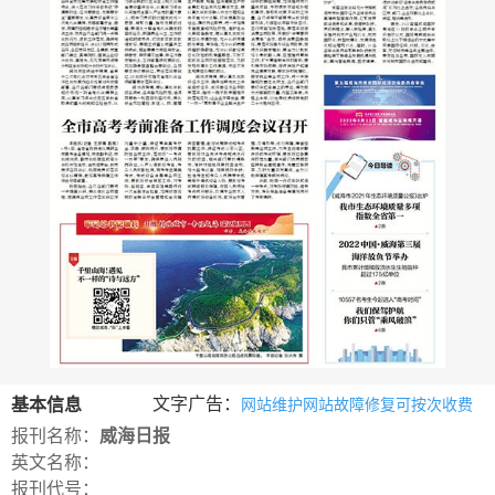
数
字
报
服
务
产
升
常
如
品
级
见
何
下
日
问
购
载
志
题
买
报
文字广告：
基本信息
网站维护网站故障修复可按次收费
刊
报刊名称：
威海日报
大
英文名称：
全
报刊代号：