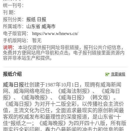
统一刊号：
报
在
订
刊 期：
刊
线
阅
报刊分类：
报纸
日报
所属城市：
山东省
威海市
大
看
价
电子版官网：
https://www.whnews.cn/
全
报
格
手机版网站： 暂无
说明：
本站仅提供报刊网址导航链接，报刊公共介绍信息，
免费并方便网站用户导航和点击。电子报刊链接里面资源内
报
容并非本站生产和提供。
刊
报纸介绍
知
我要编辑
识
威海日报
社创建于1987年10月1日，现拥有威海新闻
网、威海网络电视台、《威海法制报》、 《威海日
报》、《威海晚报》、《威海日报》（韩文版）。
报
传
《威海日报》为对开十二版全彩，以传播社会主流价
刊
媒
值，主流文化为已任，全面追求最现实的原创新闻最
技
新
客观的权威发布和最理性的深度报道，是山东省“十
佳”报纸之一；《威海晚报》为四开四十八版，所有版
术
闻
面实行全彩印刷，春力凸最新闻的冲击力和信息的新