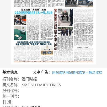
数
字
报
服
务
产
升
常
如
品
级
见
何
下
日
问
购
载
志
题
买
文字广告：
基本信息
网站维护网站故障修复可按次收费
报刊名称：
澳门时报
报
英文名称：MACAU DAILY TIMES
刊
报刊代号：
大
统一刊号：
刊 期：
全