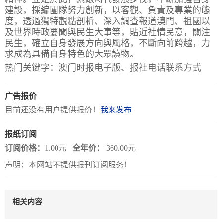
建設，採編團隊努力創新，以客觀、負責及專業的態
度，透過獨特觀點剖析、深入調查報道澳門、祖國以
关
及世界時政要聞與民生大事等，貼近社情民意，關注
于
民生，確立自身發展方向與風格，不斷向前跨越，力
我
求成為具備自身特色的大眾讀物。
热门关键字：澳门时报电子版、报社电话联系方式
们
联
付
服
开
广告报价
系
款
务
发
目前还没有用户提供报价！
我来发布
我
方
承
工
报纸订阅
们
式
诺
具
订阅价格：
1.00元
全年价：
360.00元
声明：本网站不提供报刊订阅服务！
阅
速
相关内容
CMS