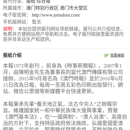
报刊分类：
报纸
综合报
所属城市：
澳门特别行政区
澳门市大堂区
报
在
订
电子版官网：
http://www.jornalsisi.com/
刊
线
阅
手机版网站： 暂无
大
看
价
说明：
本站仅提供报刊网址导航链接，报刊公共介绍信息，
免费并方便网站用户导航和点击。电子报刊链接里面资源内
全
报
格
容并非本站生产和提供。
报
报纸介绍
我要编辑
刊
本報1972年創刊 ，前身為《時事新聞報》。2007年1
月，由陳明金先生為董事長的當代澳門傳媒有限公司
知
接辦，2015年9月易名為《澳門時報》並於2016年6月
识
15日改為日報，每周一至周五彩色印刷出版發行，網
站、微信公眾號等新媒體平台快速更新。
报
传
本報秉承先輩“養天地正氣，法古今完人”之辦報宗
刊
媒
旨。維護國家統一和中華民族偉大復興事業，貫徹
技
新
《澳門基本法》，在“一國兩制”、“澳人治澳”、高度自
术
闻
治的方針下，支持特區政府依法施政，弘揚愛國愛澳
精神。立足於此，緊跟時代發展步伐，不斷加強自身