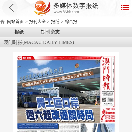
首
页
网站首页
>
报刊大全
>
报纸
>
综合报
数
报纸
期刊杂志
字
澳门时报(MACAU DAILY TIMES)
报
产
品
数
数
在
字
字
线
产
产
产
环
著
产
报
报
演
品
品
品
境
作
品
电
手
示
介
优
分
要
权
价
绍
势
类
求
证
格
脑
机
版
版